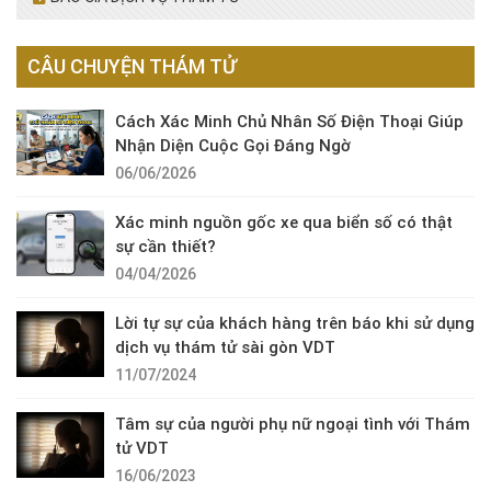
CÂU CHUYỆN THÁM TỬ
Cách Xác Minh Chủ Nhân Số Điện Thoại Giúp
Nhận Diện Cuộc Gọi Đáng Ngờ
06/06/2026
Xác minh nguồn gốc xe qua biển số có thật
sự cần thiết?
04/04/2026
Lời tự sự của khách hàng trên báo khi sử dụng
dịch vụ thám tử sài gòn VDT
11/07/2024
Tâm sự của người phụ nữ ngoại tình với Thám
tử VDT
16/06/2023