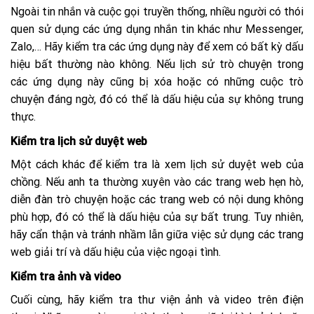
Ngoài tin nhắn và cuộc gọi truyền thống, nhiều người có thói
quen sử dụng các ứng dụng nhắn tin khác như Messenger,
Zalo,… Hãy kiểm tra các ứng dụng này để xem có bất kỳ dấu
hiệu bất thường nào không. Nếu lịch sử trò chuyện trong
các ứng dụng này cũng bị xóa hoặc có những cuộc trò
chuyện đáng ngờ, đó có thể là dấu hiệu của sự không trung
thực.
Kiểm tra lịch sử duyệt web
Một cách khác để kiểm tra là xem lịch sử duyệt web của
chồng. Nếu anh ta thường xuyên vào các trang web hẹn hò,
diễn đàn trò chuyện hoặc các trang web có nội dung không
phù hợp, đó có thể là dấu hiệu của sự bất trung. Tuy nhiên,
hãy cẩn thận và tránh nhầm lẫn giữa việc sử dụng các trang
web giải trí và dấu hiệu của việc ngoại tình.
Kiểm tra ảnh và video
Cuối cùng, hãy kiểm tra thư viện ảnh và video trên điện