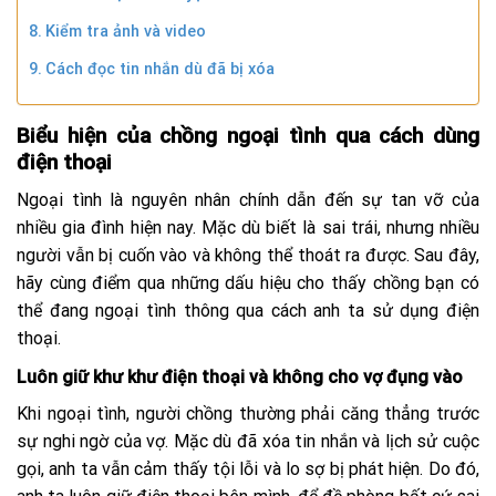
Kiểm tra ảnh và video
Cách đọc tin nhắn dù đã bị xóa
Biểu hiện của chồng ngoại tình qua cách dùng
điện thoại
Ngoại tình là nguyên nhân chính dẫn đến sự tan vỡ của
nhiều gia đình hiện nay. Mặc dù biết là sai trái, nhưng nhiều
người vẫn bị cuốn vào và không thể thoát ra được. Sau đây,
hãy cùng điểm qua những dấu hiệu cho thấy chồng bạn có
thể đang ngoại tình thông qua cách anh ta sử dụng điện
thoại.
Luôn giữ khư khư điện thoại và không cho vợ đụng vào
Khi ngoại tình, người chồng thường phải căng thẳng trước
sự nghi ngờ của vợ. Mặc dù đã xóa tin nhắn và lịch sử cuộc
gọi, anh ta vẫn cảm thấy tội lỗi và lo sợ bị phát hiện. Do đó,