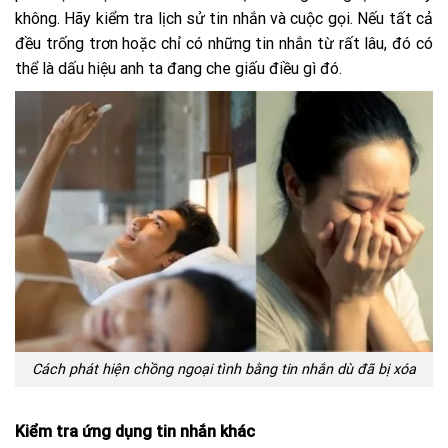
không. Hãy kiểm tra lịch sử tin nhắn và cuộc gọi. Nếu tất cả
đều trống trơn hoặc chỉ có những tin nhắn từ rất lâu, đó có
thể là dấu hiệu anh ta đang che giấu điều gì đó.
Cách phát hiện chồng ngoại tình bằng tin nhắn dù đã bị xóa
Kiểm tra ứng dụng tin nhắn khác