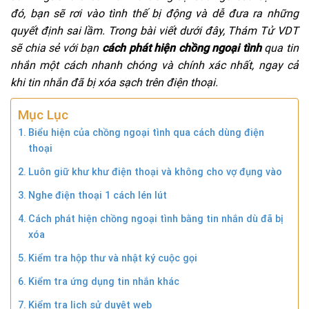
đó, bạn sẽ rơi vào tình thế bị động và dễ đưa ra những
quyết định sai lầm. Trong bài viết dưới đây, Thám Tử VDT
sẽ chia sẻ với bạn
cách
phát hiện chồng ngoại tình
qua tin
nhắn một cách nhanh chóng và chính xác nhất, ngay cả
khi tin nhắn đã bị xóa sạch trên điện thoại.
Mục Lục
Biểu hiện của chồng ngoại tình qua cách dùng điện
thoại
Luôn giữ khư khư điện thoại và không cho vợ đụng vào
Nghe điện thoại 1 cách lén lút
Cách phát hiện chồng ngoại tình bằng tin nhắn dù đã bị
xóa
Kiểm tra hộp thư và nhật ký cuộc gọi
Kiểm tra ứng dụng tin nhắn khác
Kiểm tra lịch sử duyệt web