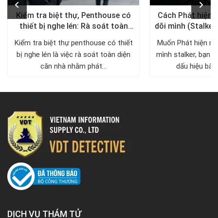
Kiểm tra biệt thự, Penthouse có
Cách Phát hiện 
thiết bị nghe lén: Rà soát toàn
dõi mình (Stalker
diện, trả lại không gian riêng tư
xử lý a
Kiểm tra biệt thự penthouse có thiết
Muốn Phát hiện ng
bị nghe lén là việc rà soát toàn diện
mình stalker, bạn c
căn nhà nhằm phát...
dấu hiệu bất 
DỊCH VỤ THÁM TỬ