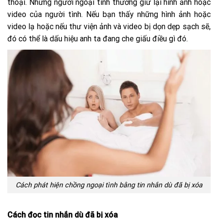
thoại. Những người ngoại tình thường giữ lại hình ảnh hoặc
video của người tình. Nếu bạn thấy những hình ảnh hoặc
video lạ hoặc nếu thư viện ảnh và video bị dọn dẹp sạch sẽ,
đó có thể là dấu hiệu anh ta đang che giấu điều gì đó.
Cách phát hiện chồng ngoại tình bằng tin nhắn dù đã bị xóa
Cách đọc tin nhắn dù đã bị xóa