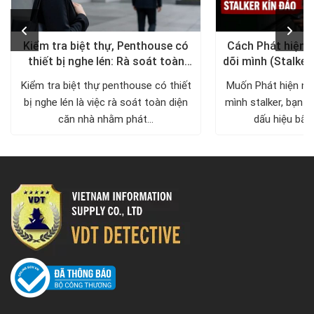
Kiểm tra biệt thự, Penthouse có
Cách Phát hiện 
thiết bị nghe lén: Rà soát toàn
dõi mình (Stalker
diện, trả lại không gian riêng tư
xử lý a
Kiểm tra biệt thự penthouse có thiết
Muốn Phát hiện ng
bị nghe lén là việc rà soát toàn diện
mình stalker, bạn c
căn nhà nhằm phát...
dấu hiệu bất 