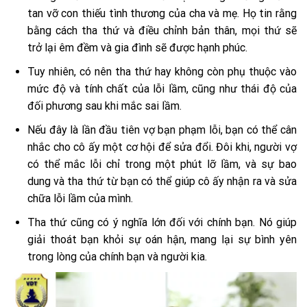
tan vỡ con thiếu tình thương của cha và mẹ. Họ tin rằng
bằng cách tha thứ và điều chỉnh bản thân, mọi thứ sẽ
trở lại êm đềm và gia đình sẽ được hạnh phúc.
Tuy nhiên, có nên tha thứ hay không còn phụ thuộc vào
mức độ và tính chất của lỗi lầm, cũng như thái độ của
đối phương sau khi mắc sai lầm.
Nếu đây là lần đầu tiên vợ bạn phạm lỗi, bạn có thể cân
nhắc cho cô ấy một cơ hội để sửa đổi. Đôi khi, người vợ
có thể mắc lỗi chỉ trong một phút lỡ lầm, và sự bao
dung và tha thứ từ bạn có thể giúp cô ấy nhận ra và sửa
chữa lỗi lầm của mình.
Tha thứ cũng có ý nghĩa lớn đối với chính bạn. Nó giúp
giải thoát bạn khỏi sự oán hận, mang lại sự bình yên
trong lòng của chính bạn và người kia.