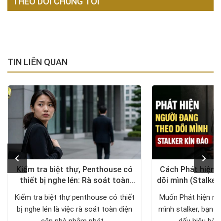
THEO DÕI CHÚNG TÔI
TIN LIÊN QUAN
Kiểm tra biệt thự, Penthouse có
Cách Phát hiện 
thiết bị nghe lén: Rà soát toàn
dõi mình (Stalker
diện, trả lại không gian riêng tư
xử lý a
Kiểm tra biệt thự penthouse có thiết
Muốn Phát hiện ng
bị nghe lén là việc rà soát toàn diện
mình stalker, bạn c
căn nhà nhằm phát...
dấu hiệu bất 