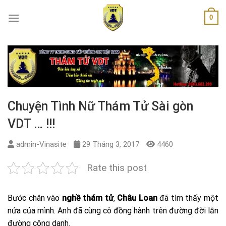
Skip
0
to
content
Chuyện Tình Nữ Thám Tử Sài gòn
VDT … !!!
admin-Vinasite
29 Tháng 3, 2017
4460
Rate this post
Bước chân vào
nghề thám tử
,
Châu Loan
đã tìm thấy một
nửa của mình. Anh đã cùng cô đồng hành trên đường đời lẫn
đường công danh.