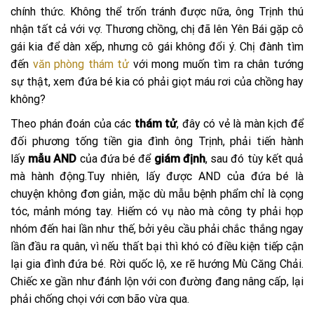
chính thức. Không thể trốn tránh được nữa, ông Trịnh thú
nhận tất cả với vợ. Thương chồng, chị đã lên Yên Bái gặp cô
gái kia để dàn xếp, nhưng cô gái không đổi ý. Chị đành tìm
đến
văn phòng thám tử
với mong muốn tìm ra chân tướng
sự thật, xem đứa bé kia có phải giọt máu rơi của chồng hay
không?
Theo phán đoán của các
thám tử
, đây có vẻ là màn kịch để
đối phương tống tiền gia đình ông Trịnh, phải tiến hành
lấy
mẫu AND
của đứa bé để
giám định
, sau đó tùy kết quả
mà hành động.Tuy nhiên, lấy được AND của đứa bé là
chuyện không đơn giản, mặc dù mẫu bệnh phẩm chỉ là cọng
tóc, mảnh móng tay. Hiếm có vụ nào mà công ty phải họp
nhóm đến hai lần như thế, bởi yêu cầu phải chắc thắng ngay
lần đầu ra quân, vì nếu thất bại thì khó có điều kiện tiếp cận
lại gia đình đứa bé. Rời quốc lộ, xe rẽ hướng Mù Căng Chải.
Chiếc xe gần như đánh lộn với con đường đang nâng cấp, lại
phải chống chọi với cơn bão vừa qua.