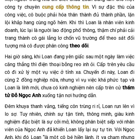
công ty chuyên
cung cấp thông tin
. Vì sự đặc thù của
công việc, cô buộc phải hóa thân thành đủ thành phần, lặn
lội khắp hang cùng ngõ hẻm. Khi thì Loan là nhân viên kinh
doanh, lúc lại là người lao động phổ thông, thậm chí phải cải
trang thành cô gái lẳng lơ chốn vũ trường để theo sát đối
tượng mà cô được phân công
theo dõi
.
Hai giờ sáng, khi Loan đang yên giấc sau một ngày làm việc
căng thẳng thì điện thoại bỗng reo inh ỏi. Cấp trên yêu cầu
cô đi xử lý một vụ việc ở tỉnh xa. Chuyến đi này, Loan đi
cùng 2 đồng nghiệp nữa, nhưng vì vụ việc khá phức tạp và
Loan là lính mới, chưa có kinh nghiệm nên cấp trên cử
thám
tử Đỗ Ngọc Anh
xuống tận nơi hướng dẫn.
Đêm khuya thanh vắng, tiếng côn trùng ri rỉ, Loan run lên vì
lo sợ. Tuy nhiên, chính sự tận tình, thông minh, giàu kinh
nghiệm đặc biệt là sự cởi mở, không phân biệt sếp với nhân
viên của Ngọc Anh đã khiến Loan lấy lại sự tự tin. Với Ngọc
Anh, khi đó Loan “là một cô bé hiền lành, ít va chạm nhưng