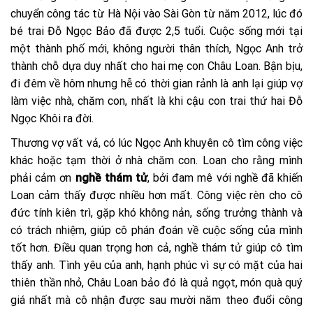
chuyển công tác từ Hà Nội vào Sài Gòn từ năm 2012, lúc đó
bé trai Đỗ Ngọc Bảo đã được 2,5 tuổi. Cuộc sống mới tại
một thành phố mới, không người thân thích, Ngọc Anh trở
thành chỗ dựa duy nhất cho hai mẹ con Châu Loan. Bận bịu,
đi đêm về hôm nhưng hễ có thời gian rảnh là anh lại giúp vợ
làm việc nhà, chăm con, nhất là khi cậu con trai thứ hai Đỗ
Ngọc Khôi ra đời.
Thương vợ vất vả, có lúc Ngọc Anh khuyên cô tìm công việc
khác hoặc tạm thời ở nhà chăm con. Loan cho rằng mình
phải cảm ơn
nghề thám tử
, bởi đam mê với nghề đã khiến
Loan cảm thấy được nhiều hơn mất. Công việc rèn cho cô
đức tính kiên trì, gặp khó không nản, sống trưởng thành và
có trách nhiệm, giúp cô phán đoán về cuộc sống của mình
tốt hơn. Điều quan trọng hơn cả, nghề thám tử giúp cô tìm
thấy anh. Tình yêu của anh, hạnh phúc vì sự có mặt của hai
thiên thần nhỏ, Châu Loan bảo đó là quả ngọt, món quà quý
giá nhất mà cô nhận được sau mười năm theo đuổi công