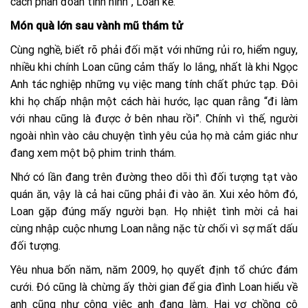
cách phán đoán tình hình”, Loan kể.
Món quà lớn sau vành mũ thám tử
Cùng nghề, biết rõ phải đối mặt với những rủi ro, hiểm nguy,
nhiều khi chính Loan cũng cảm thấy lo lắng, nhất là khi Ngọc
Anh tác nghiệp những vụ việc mang tính chất phức tạp. Đôi
khi họ chấp nhận một cách hài hước, lạc quan rằng “đi làm
với nhau cũng là được ở bên nhau rồi”. Chính vì thế, người
ngoài nhìn vào câu chuyện tình yêu của họ mà cảm giác như
đang xem một bộ phim trinh thám.
Nhớ có lần đang trên đường theo dõi thì đối tượng tạt vào
quán ăn, vậy là cả hai cũng phải đi vào ăn. Xui xẻo hôm đó,
Loan gặp đúng mấy người bạn. Họ nhiệt tình mời cả hai
cùng nhập cuộc nhưng Loan nằng nặc từ chối vì sợ mất dấu
đối tượng.
Yêu nhua bốn năm, năm 2009, họ quyết định tổ chức đám
cưới. Đó cũng là chừng ấy thời gian để gia đình Loan hiểu về
anh cũng như công việc anh đang làm. Hai vợ chồng cô