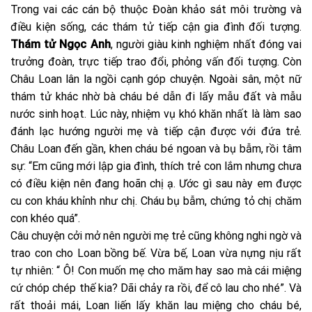
Trong vai các cán bộ thuộc Đoàn khảo sát môi trường và
điều kiện sống, các thám tử tiếp cận gia đình đối tượng.
Thám tử Ngọc Anh
, người giàu kinh nghiệm nhất đóng vai
trưởng đoàn, trực tiếp trao đổi, phỏng vấn đối tượng. Còn
Châu Loan lân la ngồi cạnh góp chuyện. Ngoài sân, một nữ
thám tử khác nhờ bà cháu bé dẫn đi lấy mẫu đất và mẫu
nước sinh hoạt. Lúc này, nhiệm vụ khó khăn nhất là làm sao
đánh lạc hướng người mẹ và tiếp cận được với đứa trẻ.
Châu Loan đến gần, khen cháu bé ngoan và bụ bẫm, rồi tâm
sự: “Em cũng mới lập gia đình, thích trẻ con lắm nhưng chưa
có điều kiện nên đang hoãn chị ạ. Ước gì sau này em được
cu con kháu khỉnh như chị. Cháu bụ bẫm, chứng tỏ chị chăm
con khéo quá”.
Câu chuyện cởi mở nên người mẹ trẻ cũng không nghi ngờ và
trao con cho Loan bồng bế. Vừa bế, Loan vừa nựng nịu rất
tự nhiên: “ Ô! Con muốn mẹ cho măm hay sao mà cái miệng
cứ chóp chép thế kia? Dãi chảy ra rồi, để cô lau cho nhé”. Và
rất thoải mái, Loan liến lấy khăn lau miệng cho cháu bé,