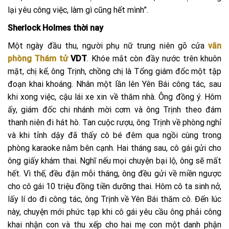
lại yêu công việc, làm gì cũng hết mình”.
Sherlock Holmes thời nay
Một ngày đầu thu, người phụ nữ trung niên gõ cửa
văn
phòng Thám tử
VDT
. Khóe mắt còn đầy nước trên khuôn
mặt, chị kể, ông Trịnh, chồng chị là Tổng giám đốc một tập
đoạn khai khoáng. Nhân một lần lên Yên Bái công tác, sau
khi xong việc, cậu lái xe xin về thăm nhà. Ông đồng ý. Hôm
ấy, giám đốc chi nhánh mời cơm và ông Trịnh theo đám
thanh niên đi hát hò. Tan cuộc rượu, ông Trịnh về phòng nghỉ
và khi tỉnh dậy đã thấy cô bé đêm qua ngồi cùng trong
phòng karaoke nằm bên cạnh. Hai tháng sau, cô gái gửi cho
ông giấy khám thai. Nghĩ nếu mọi chuyện bại lộ, ông sẽ mất
hết. Vì thế, đều đặn mỗi tháng, ông đều gửi về miền ngược
cho cô gái 10 triệu đồng tiền dưỡng thai. Hôm cô ta sinh nở,
lấy lí do đi công tác, ông Trịnh về Yên Bái thăm cô. Đến lúc
này, chuyện mới phức tạp khi cô gái yêu cầu ông phải công
khai nhận con và thu xếp cho hai mẹ con một danh phận