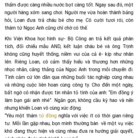
thấm được càng nhiều nước bọt càng tốt. Ngay sau đó, một
người hàng xóm sang chơi. Người mẹ vừa hoàn thành bảng
hỏi, Loan đưa trả cháu bé cho mẹ. Cô cười tươi rói, còn
thám tử Ngọc Anh cũng chỉ chờ có thế.
Khi Viện Khoa học hình sự- Bộ Công an trả kết quả phân
tích, đối chiếu mẫu AND, kết luận cháu bé và ông Trịnh
không cũng huyết thống, niềm vui của cả ê- kíp như nhân
lên. Riêng Loan, cô cảm thấy hiểu và thương hơn những
nhọc nhằn, căng thẳng của Ngọc Anh trong mỗi chuyến đi.
Tình cảm cứ lớn dần qua những buổi tác nghiệp cùng nhau
và những cuộc liên hoan cùng công ty. Cho đến một ngày,
bất ngờ cô nhận được tin nhắn tỏ tình của anh: “Em đồng ý
làm bạn gái anh nhé”. Ngắn gọn, không cầu kỳ hao và nến
nhưng khiến Loan vô cùng xúc động.
“Yêu một thám
tử đồng
nghĩa với việc ít có thời gian riêng
tư. Mỗi lần gặp nhau, bọn mình thường bàn về một vụ việc
khó đang thực hiện và cùng nhau đưa ra hướng giải quyết,