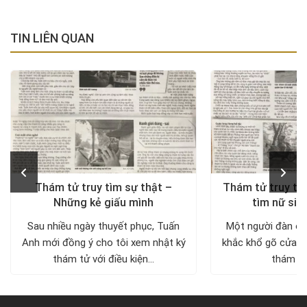
TIN LIÊN QUAN
Thám tử truy tìm sự thật –
Thám tử truy tìm
Những kẻ giấu mình
tìm nữ sin
Sau nhiều ngày thuyết phục, Tuấn
Một người đàn ôn
Anh mới đồng ý cho tôi xem nhật ký
khắc khổ gõ cửa c
thám tử với điều kiện...
thám tử 