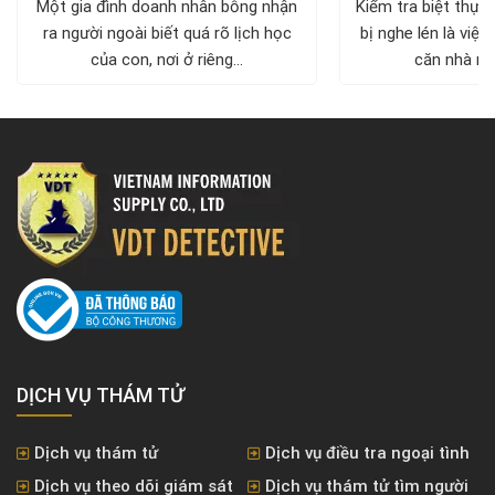
Một gia đình doanh nhân bỗng nhận
Kiểm tra biệt thự 
ra người ngoài biết quá rõ lịch học
bị nghe lén là việc
của con, nơi ở riêng...
căn nhà nh
DỊCH VỤ THÁM TỬ
Dịch vụ thám tử
Dịch vụ điều tra ngoại tình
Dịch vụ theo dõi giám sát
Dịch vụ thám tử tìm người