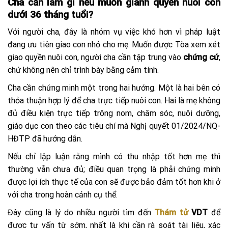
Cha cần làm gì nếu muốn giành quyền nuôi con
dưới 36 tháng tuổi?
Với người cha, đây là nhóm vụ việc khó hơn vì pháp luật
đang ưu tiên giao con nhỏ cho mẹ. Muốn được Tòa xem xét
giao quyền nuôi con, người cha cần tập trung vào
chứng cứ
,
chứ không nên chỉ trình bày bằng cảm tính.
Cha cần chứng minh một trong hai hướng. Một là hai bên có
thỏa thuận hợp lý để cha trực tiếp nuôi con. Hai là mẹ không
đủ điều kiện trực tiếp trông nom, chăm sóc, nuôi dưỡng,
giáo dục con theo các tiêu chí mà Nghị quyết 01/2024/NQ-
HĐTP đã hướng dẫn.
Nếu chỉ lập luận rằng mình có thu nhập tốt hơn mẹ thì
thường vẫn chưa đủ; điều quan trọng là phải chứng minh
được lợi ích thực tế của con sẽ được bảo đảm tốt hơn khi ở
với cha trong hoàn cảnh cụ thể.
Đây cũng là lý do nhiều người tìm đến
Thám tử
VDT
để
được tư vấn từ sớm, nhất là khi cần rà soát tài liệu, xác