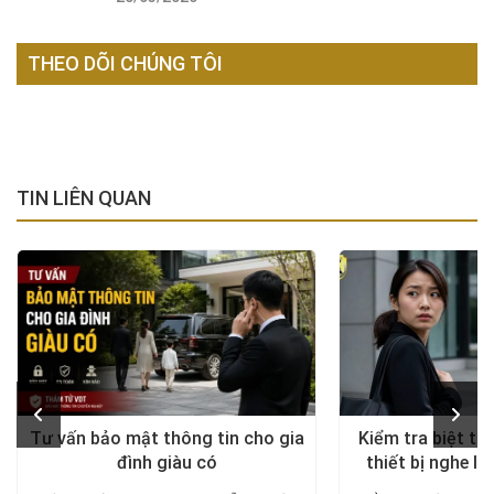
THEO DÕI CHÚNG TÔI
TIN LIÊN QUAN
Tư vấn bảo mật thông tin cho gia
Kiểm tra biệt th
đình giàu có
thiết bị nghe lé
diện, trả lại khô