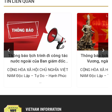
TIN LIÊN QUAN
Thông báo lịch trình đi công tác
Thông báo lịch n
nước ngoài của Ban giám đốc
Vương, ngày 
Công ty Thám tử VDT năm 2024
1/5/
CỘNG HÒA XÃ HỘI CHỦ NGHĨA VIỆT
CỘNG HÒA XÃ HỘI
NAM Độc Lập – Tự Do – Hạnh Phúc ­­­­­­­­­­­­­­­­­­­­
NAM Độc Lập – Tự Do – Hạnh 
...
..