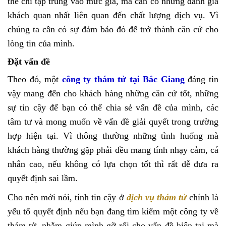
thể chỉ tập trung vào mức giá, mà cần có những đánh giá
khách quan nhất liên quan đến chất lượng dịch vụ. Vì
chúng ta cần có sự đảm bảo đó để trở thành căn cứ cho
lòng tin của mình.
Đặt vấn đề
Theo đó, một
công ty thám tử tại Bắc Giang
đáng tin
vậy mang đến cho khách hàng những căn cứ tốt, những
sự tin cậy để bạn có thể chia sẻ vấn đề của mình, các
tâm tư và mong muốn về vấn đề giải quyết trong trường
hợp hiện tại. Vì thông thường những tình huống mà
khách hàng thường gặp phải đều mang tính nhạy cảm, cá
nhân cao, nếu không có lựa chọn tốt thì rất dễ đưa ra
quyết định sai lầm.
Cho nên mới nói, tính tin cậy ở
dịch vụ thám tử
chính là
yếu tố quyết định nếu bạn đang tìm kiếm một công ty về
thám tử, nhằm giúp mình gỡ rối cho vấn đề hiện tại mà