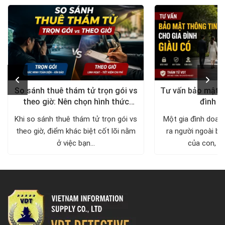
So sánh thuê thám tử trọn gói vs
Tư vấn bảo mật t
theo giờ: Nên chọn hình thức
đình g
nào?
Khi so sánh thuê thám tử trọn gói vs
Một gia đình doan
theo giờ, điểm khác biệt cốt lõi nằm
ra người ngoài biế
ở việc bạn...
của con, nơi