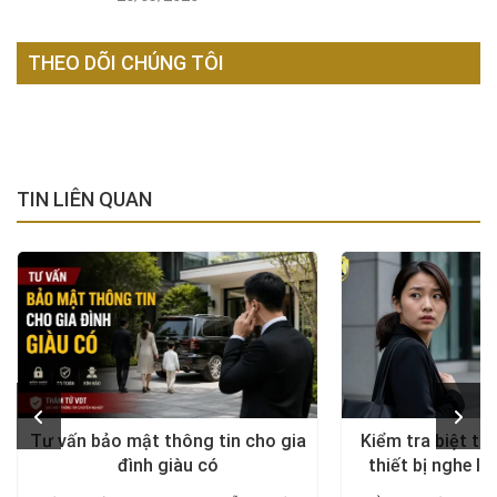
THEO DÕI CHÚNG TÔI
TIN LIÊN QUAN
Tư vấn bảo mật thông tin cho gia
Kiểm tra biệt th
đình giàu có
thiết bị nghe lé
diện, trả lại khô