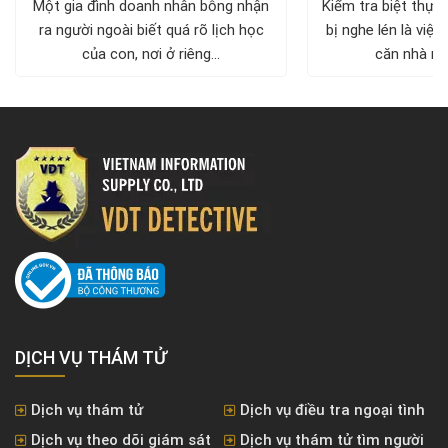
Một gia đình doanh nhân bỗng nhận
Kiểm tra biệt thự 
ra người ngoài biết quá rõ lịch học
bị nghe lén là việc
của con, nơi ở riêng...
căn nhà nh
DỊCH VỤ THÁM TỬ
Dịch vụ thám tử
Dịch vụ điều tra ngoại tình
Dịch vụ theo dõi giám sát
Dịch vụ thám tử tìm người