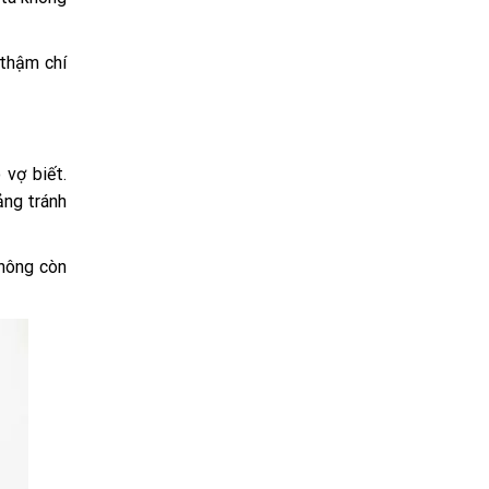
 thậm chí
 vợ biết.
ảng tránh
không còn