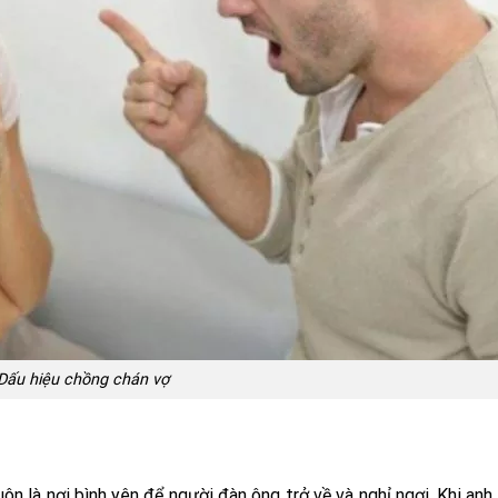
Dấu hiệu chồng chán vợ
ôn là nơi bình yên để người đàn ông trở về và nghỉ ngơi. Khi anh