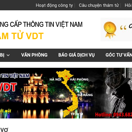
Hoạt động công ty
Câu chuyện thám tử
Hỏi
BỊ
VĂN PHÒNG
BÁO GIÁ DỊCH VỤ
GÓC TƯ VẤ
 vợ