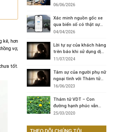
Diện Cuộc Gọi Đáng Ngờ
06/06/2026
Xác minh nguồn gốc xe
qua biển số có thật sự
cần thiết?
04/04/2026
g kê, hơn
Lời tự sự của khách hàng
chồng vợ,
trên báo khi sử dụng dịch
vụ thám tử sài gòn VDT
11/07/2024
chưa tốt.
Tâm sự của người phụ nữ
ngoại tình với Thám tử
VDT
16/06/2023
Thám tử VDT – Con
đường hạnh phúc vẫn
còn đó !
25/03/2020
THEO DÕI CHÚNG TÔI