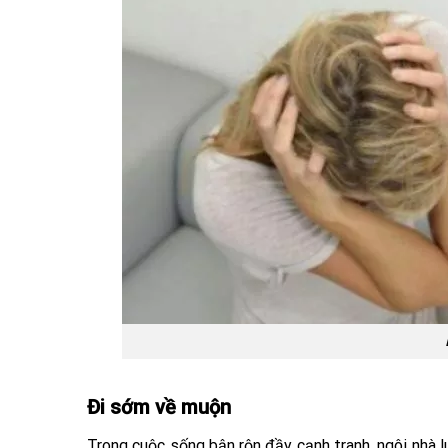
Đi sớm về muộn
Trong cuộc sống bận rộn đầy cạnh tranh, ngôi nhà lu