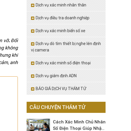
Dịch vụ xác minh nhân thân
Dịch vụ điều tra doanh nghiệp
Dịch vụ xác minh biển số xe
n vỡ
.
Đối
Dịch vụ dò tìm thiết bị nghe lén định
ồng không
vị camera
Nhưng khi
 cảm, anh
Dịch vụ xác minh số điện thoại
Dịch vụ giám định ADN
BÁO GIÁ DỊCH VỤ THÁM TỬ
CÂU CHUYỆN THÁM TỬ
Cách Xác Minh Chủ Nhân
Số Điện Thoại Giúp Nhận