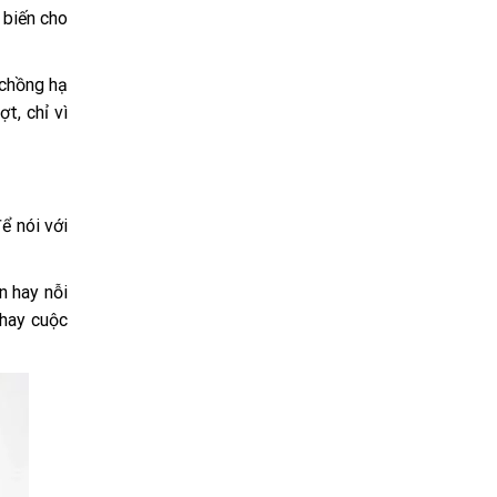
 biến cho
 chồng hạ
t, chỉ vì
ể nói với
n hay nỗi
 hay cuộc