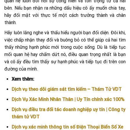
quan hệ luôn đòi hỏi sự cống hiến và tôn trọng từ cả hai
bên. Nếu bạn nhận ra những dấu hiệu cô ấy muốn chia tay,
hãy đối mặt với thực tế một cách trưởng thành và chân
thành.
Hãy luôn lắng nghe và thấu hiểu người bạn đối diện. Đôi khi,
việc chấp nhận thay đổi và buông bỏ có thể giúp cả hai tìm
thấy những hạnh phúc mới trong cuộc sống. Dù là tiếp tục
mối quan hệ hay chấm dứt nó, điều quan trọng nhất là bạn
và cô ấy đều tìm thấy sự hạnh phúc và tiếp tục đi trên con
đường của mình.
Xem thêm:
Dịch vụ theo dõi giám sát tìm kiếm – Thám Tử VDT
Dịch Vụ Xác Minh Nhân Thân | Uy Tín chính xác 100%
Dịch vụ điều tra đối tác doanh nghiệp uy tín | Công ty
thám tử VDT
Dịch vụ xác minh thông tin số Điện Thoại Biển Số Xe