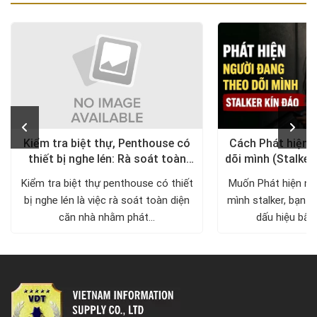
Kiểm tra biệt thự, Penthouse có
Cách Phát hiện 
thiết bị nghe lén: Rà soát toàn
dõi mình (Stalker
diện, trả lại không gian riêng tư
xử lý a
Kiểm tra biệt thự penthouse có thiết
Muốn Phát hiện ng
bị nghe lén là việc rà soát toàn diện
mình stalker, bạn c
căn nhà nhằm phát...
dấu hiệu bất 