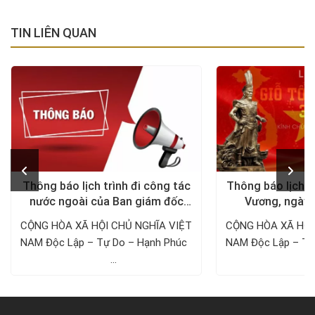
TIN LIÊN QUAN
Thông báo lịch trình đi công tác
Thông báo lịch n
nước ngoài của Ban giám đốc
Vương, ngày 
Công ty Thám tử VDT năm 2024
1/5/
CỘNG HÒA XÃ HỘI CHỦ NGHĨA VIỆT
CỘNG HÒA XÃ HỘI
NAM Độc Lập – Tự Do – Hạnh Phúc ­­­­­­­­­­­­­­­­­­­­
NAM Độc Lập – Tự Do – Hạnh 
...
..