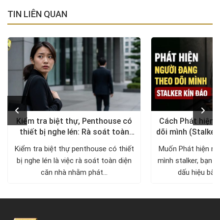
TIN LIÊN QUAN
Kiểm tra biệt thự, Penthouse có
Cách Phát hiện 
thiết bị nghe lén: Rà soát toàn
dõi mình (Stalker
diện, trả lại không gian riêng tư
xử lý a
Kiểm tra biệt thự penthouse có thiết
Muốn Phát hiện ng
bị nghe lén là việc rà soát toàn diện
mình stalker, bạn c
căn nhà nhằm phát...
dấu hiệu bất 