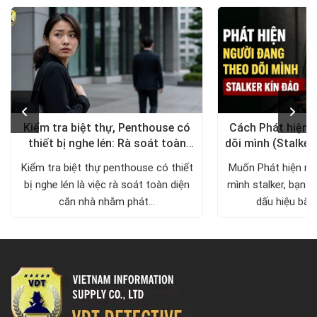
Kiểm tra biệt thự, Penthouse có
Cách Phát hiện 
thiết bị nghe lén: Rà soát toàn
dõi mình (Stalker
diện, trả lại không gian riêng tư
xử lý a
Kiểm tra biệt thự penthouse có thiết
Muốn Phát hiện ng
bị nghe lén là việc rà soát toàn diện
mình stalker, bạn c
căn nhà nhằm phát...
dấu hiệu bất 