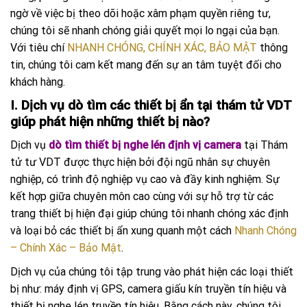
ngờ về việc bị theo dõi hoặc xâm phạm quyền riêng tư,
chúng tôi sẽ nhanh chóng giải quyết mọi lo ngại của bạn.
Với tiêu chí
NHANH CHÓNG, CHÍNH XÁC, BẢO MẬT
thông
tin, chúng tôi cam kết mang đến sự an tâm tuyệt đối cho
khách hàng.
I. Dịch vụ dò tìm các thiết bị ẩn tại thám tử VDT
giúp phát hiện những thiết bị nào?
Dịch vụ
dò tìm thiết bị nghe lén định vị camera
tại Thám
tử tư VDT được thực hiện bởi đội ngũ nhân sự chuyên
nghiệp, có trình độ nghiệp vụ cao và đầy kinh nghiệm. Sự
kết hợp giữa chuyên môn cao cùng với sự hỗ trợ từ các
trang thiết bị hiện đại giúp chúng tôi nhanh chóng xác định
và loại bỏ các thiết bị ẩn xung quanh một cách
Nhanh Chóng
– Chính Xác – Bảo Mật
.
Dịch vụ của chúng tôi tập trung vào phát hiện các loại thiết
bị như: máy định vị GPS, camera giấu kín truyền tín hiệu và
thiết bị nghe lén truyền tín hiệu. Bằng cách này, chúng tôi