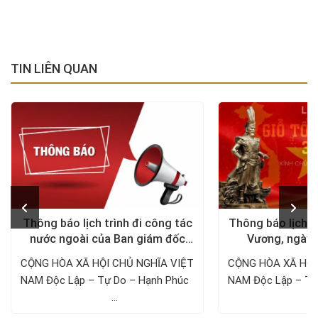
TIN LIÊN QUAN
Thông báo lịch trình đi công tác
Thông báo lịch n
nước ngoài của Ban giám đốc
Vương, ngày 
Công ty Thám tử VDT năm 2024
1/5/
CỘNG HÒA XÃ HỘI CHỦ NGHĨA VIỆT
CỘNG HÒA XÃ HỘI
NAM Độc Lập – Tự Do – Hạnh Phúc ­­­­­­­­­­­­­­­­­­­­
NAM Độc Lập – Tự Do – Hạnh 
...
..