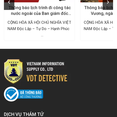
Thông báo lịch trình đi công tác
Thông báo lịch n
nước ngoài của Ban giám đốc
Vương, ngày 
Công ty Thám tử VDT năm 2024
1/5/
CỘNG HÒA XÃ HỘI CHỦ NGHĨA VIỆT
CỘNG HÒA XÃ HỘI
NAM Độc Lập – Tự Do – Hạnh Phúc ­­­­­­­­­­­­­­­­­­­­
NAM Độc Lập – Tự Do – Hạnh 
...
..
DỊCH VỤ THÁM TỬ