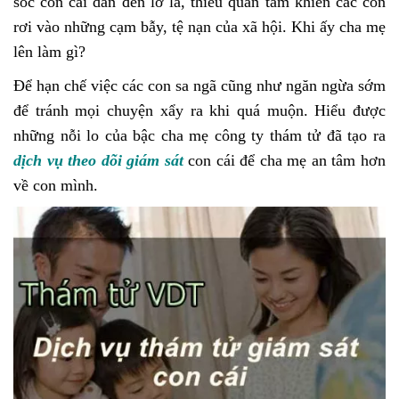
sóc con cái dẫn đến lơ là, thiếu quan tâm khiến các con
rơi vào những cạm bẫy, tệ nạn của xã hội. Khi ấy cha mẹ
lên làm gì?
Để hạn chế việc các con sa ngã cũng như ngăn ngừa sớm
để tránh mọi chuyện xẩy ra khi quá muộn. Hiểu được
những nỗi lo của bậc cha mẹ công ty thám tử đã tạo ra
dịch vụ theo dõi giám sát
con cái để cha mẹ an tâm hơn
về con mình.