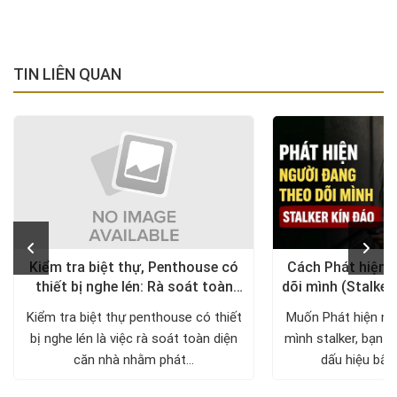
TIN LIÊN QUAN
Kiểm tra biệt thự, Penthouse có
Cách Phát hiện 
thiết bị nghe lén: Rà soát toàn
dõi mình (Stalker
diện, trả lại không gian riêng tư
xử lý a
Kiểm tra biệt thự penthouse có thiết
Muốn Phát hiện ng
bị nghe lén là việc rà soát toàn diện
mình stalker, bạn c
căn nhà nhằm phát...
dấu hiệu bất 