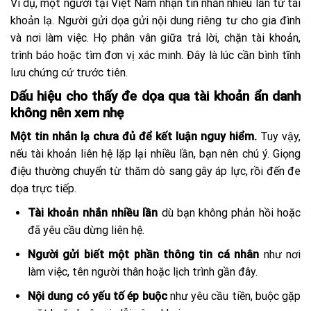
Ví dụ, một người tại Việt Nam nhận tin nhắn nhiều lần từ tài
khoản lạ. Người gửi dọa gửi nội dung riêng tư cho gia đình
và nơi làm việc. Họ phân vân giữa trả lời, chặn tài khoản,
trình báo hoặc tìm đơn vị xác minh. Đây là lúc cần bình tĩnh
lưu chứng cứ trước tiên.
Dấu hiệu cho thấy đe dọa qua tài khoản ẩn danh
không nên xem nhẹ
Một tin nhắn lạ chưa đủ để kết luận nguy hiểm.
Tuy vậy,
nếu tài khoản liên hệ lặp lại nhiều lần, bạn nên chú ý. Giọng
điệu thường chuyển từ thăm dò sang gây áp lực, rồi đến đe
dọa trực tiếp.
Tài khoản nhắn nhiều lần
dù bạn không phản hồi hoặc
đã yêu cầu dừng liên hệ.
Người gửi biết một phần thông tin cá nhân
như nơi
làm việc, tên người thân hoặc lịch trình gần đây.
Nội dung có yếu tố ép buộc
như yêu cầu tiền, buộc gặp