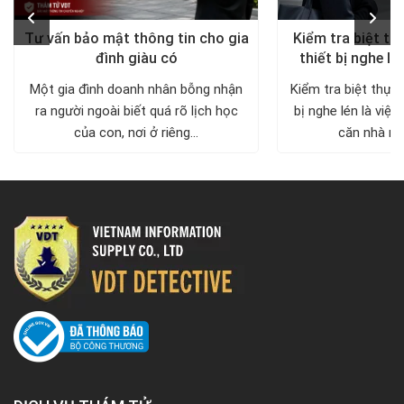
Tư vấn bảo mật thông tin cho gia
Kiểm tra biệt th
đình giàu có
thiết bị nghe lé
diện, trả lại khô
Một gia đình doanh nhân bỗng nhận
Kiểm tra biệt thự 
ra người ngoài biết quá rõ lịch học
bị nghe lén là việc
của con, nơi ở riêng...
căn nhà nh