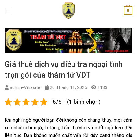
Skip
0
to
content
Giá thuê dịch vụ điều tra ngoại tình
trọn gói của thám tử VDT
admin-Vinasite
20 Tháng 11, 2025
1133
5/5 - (1 bình chọn)
Khi nghi ngờ người bạn đời không còn chung thủy, mọi cảm
xúc như nghi ngờ, lo lắng, tổn thương và mất ngủ kéo đến
liên tục. Bạn không muốn chất vấn rồi gây căng thẳng gia