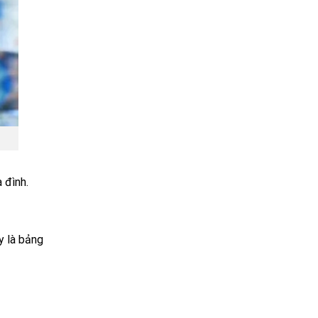
 đình.
y là bảng