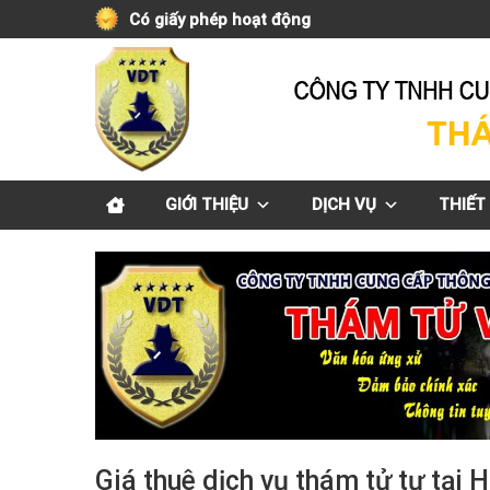
Skip
Có giấy phép hoạt động
to
content
GIỚI THIỆU
DỊCH VỤ
THIẾT 
Giá thuê dịch vụ thám tử tư tại 