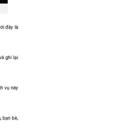
ới đây là
à ghi lại
ch vụ này
, bạn bè,