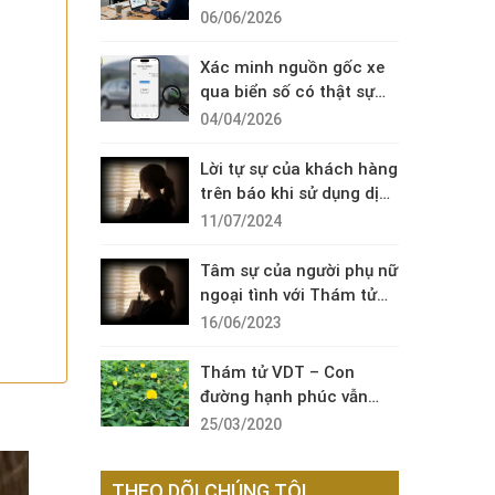
Diện Cuộc Gọi Đáng Ngờ
06/06/2026
Xác minh nguồn gốc xe
qua biển số có thật sự
cần thiết?
04/04/2026
Lời tự sự của khách hàng
trên báo khi sử dụng dịch
vụ thám tử sài gòn VDT
11/07/2024
Tâm sự của người phụ nữ
ngoại tình với Thám tử
VDT
16/06/2023
Thám tử VDT – Con
đường hạnh phúc vẫn
còn đó !
25/03/2020
THEO DÕI CHÚNG TÔI