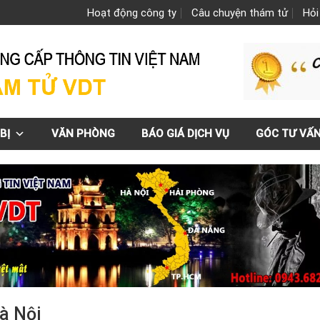
Hoạt động công ty
Câu chuyện thám tử
Hỏi
BỊ
VĂN PHÒNG
BÁO GIÁ DỊCH VỤ
GÓC TƯ VẤ
Hà Nội