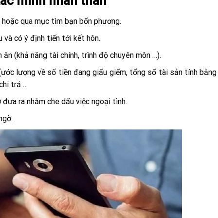
 xác minh nhân thân
g hoặc qua mục tìm bạn bốn phương.
à có ý định tiến tới kết hôn.
ăn (khả năng tài chính, trình độ chuyên môn …).
(ước lượng về số tiền đang giấu giếm, tổng số tài sản tính bằng 
chi trả …
đưa ra nhằm che dấu việc ngoại tình.
ngờ.