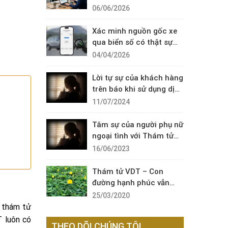
Diện Cuộc Gọi Đáng Ngờ
06/06/2026
Xác minh nguồn gốc xe
qua biển số có thật sự
cần thiết?
04/04/2026
Lời tự sự của khách hàng
trên báo khi sử dụng dịch
vụ thám tử sài gòn VDT
11/07/2024
Tâm sự của người phụ nữ
ngoại tình với Thám tử
VDT
16/06/2023
Thám tử VDT – Con
đường hạnh phúc vẫn
còn đó !
25/03/2020
ê thám tử
T luôn có
THEO DÕI CHÚNG TÔI