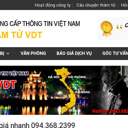
Hoạt động công ty
Câu chuyện thám tử
Hỏi
BỊ
VĂN PHÒNG
BÁO GIÁ DỊCH VỤ
GÓC TƯ VẤ
 giá nhanh 094.368.2399