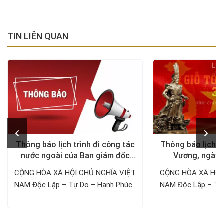
TIN LIÊN QUAN
Thông báo lịch trình đi công tác
Thông báo lịch n
nước ngoài của Ban giám đốc
Vương, ngày 
Công ty Thám tử VDT năm 2024
1/5/
CỘNG HÒA XÃ HỘI CHỦ NGHĨA VIỆT
CỘNG HÒA XÃ HỘI
NAM Độc Lập – Tự Do – Hạnh Phúc ­­­­­­­­­­­­­­­­­­­­
NAM Độc Lập – Tự Do – Hạnh 
...
..