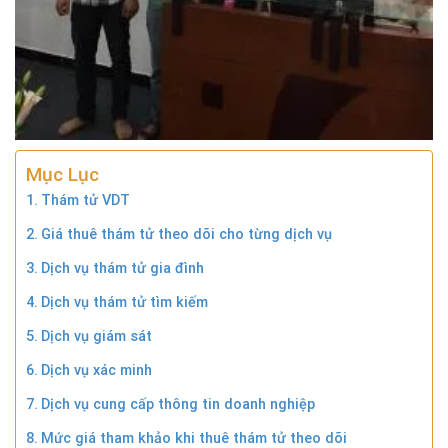
Mục Lục
Thám tử VDT
Giá thuê thám tử theo dõi cho từng dịch vụ
Dịch vụ thám tử gia đình
Dịch vụ thám tử tìm kiếm
Dịch vụ giám sát
Dịch vụ xác minh
Dịch vụ cung cấp thông tin doanh nghiệp
Mức giá tham khảo khi thuê thám tử theo dõi