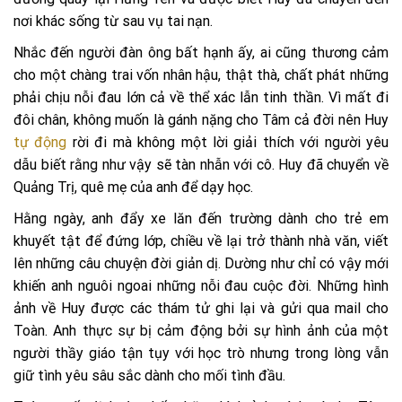
nơi khác sống từ sau vụ tai nạn.
Nhắc đến người đàn ông bất hạnh ấy, ai cũng thương cảm
cho một chàng trai vốn nhân hậu, thật thà, chất phát những
phải chịu nỗi đau lớn cả về thể xác lẫn tinh thần. Vì mất đi
đôi chân, không muốn là gánh nặng cho Tâm cả đời nên Huy
tự động
rời đi mà không một lời giải thích với người yêu
dẫu biết rằng như vậy sẽ tàn nhẫn với cô. Huy đã chuyển về
Quảng Trị, quê mẹ của anh để dạy học.
Hằng ngày, anh đẩy xe lăn đến trường dành cho trẻ em
khuyết tật để đứng lớp, chiều về lại trở thành nhà văn, viết
lên những câu chuyện đời giản dị. Dường như chỉ có vậy mới
khiến anh nguôi ngoai những nỗi đau cuộc đời. Những hình
ảnh về Huy được các thám tử ghi lại và gửi qua mail cho
Toàn. Anh thực sự bị cảm động bởi sự hình ảnh của một
người thầy giáo tận tụy với học trò nhưng trong lòng vẫn
giữ tình yêu sâu sắc dành cho mối tình đầu.