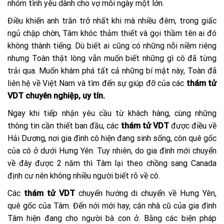
nhóm tình yêu dành cho vợ mỗi ngày một lớn.
Điều khiến anh trăn trở nhất khi mà nhiều đêm, trong giấc
ngủ chập chờn, Tâm khóc thảm thiết và gọi thầm tên ai đó
không thành tiếng. Dù biết ai cũng có những nỗi niềm riêng
nhưng Toàn thật lòng vẫn muốn biết những gì cô đã từng
trải qua. Muốn khám phá tất cả những bí mật này, Toàn đã
liên hệ về Việt Nam và tìm đến sự giúp đỡ của các
thám tử
VDT chuyên nghiệp, uy tín.
Ngay khi tiếp nhận yêu cầu từ khách hàng, cùng những
thông tin cần thiết ban đầu, các
thám tử VDT
được điều về
Hải Dương, nơi gia đình cô hiện đang sinh sống, còn quê gốc
của cô ở dưới Hưng Yên. Tuy nhiên, do gia đình mới chuyển
về đây được 2 năm thì Tâm lại theo chồng sang Canada
định cư nên không nhiều người biết rõ về cô.
Các
thám tử VDT
chuyển hướng di chuyển về Hưng Yên,
quê gốc của Tâm. Đến nới mới hay, căn nhà cũ của gia đình
Tâm hiện đang cho người bà con ở. Bằng các biện pháp