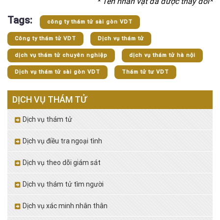
* Tên nhân vật đã được thay đổi*
Tags:
công ty thám tử sài gòn VDT
Công ty thám tử VDT
Dịch vụ thám tử
dịch vụ thám tử chuyên nghiệp
dịch vụ thám tử hà nội
Dịch vụ thám tử sài gòn VDT
Thám tử tư VDT
DỊCH VỤ THÁM TỬ
Dịch vụ thám tử
Dịch vụ điều tra ngoại tình
Dịch vụ theo dõi giám sát
Dịch vụ thám tử tìm người
Dịch vụ xác minh nhân thân