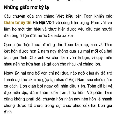
Những giấc mơ kỳ lạ
Câu chuyện của anh chàng Việt kiều tên Toàn khiến các
thám tử uy tín
Hà Nội VDT
vô cùng trân trọng. Phải vất vả
lắm họ mới tìm hiểu và thực hiện được yêu cầu của người
đàn ông ở tận đất nước Canada xa xôi.
Qua cuộc điện thoại đường dài, Toàn tâm sự, anh và Tâm
kết hôn được hơn 2 năm nay thông qua sự mai mối của hai
bên gia đình. Cha anh và cha Tâm vốn là bạn, vì quý mến
nhau nên họ hứa hẹn sẽ gả con cho nhau khi chúng lớn.
Ngày ấy, hai ông bố vốn chỉ nói đùa, nào ngờ điều ấy đã trở
thành sự thực khi họ gặp lại nhau ở Việt Nam sau nhiều năm
xa cách. Đơn giản bởi ngay cái nhìn đầu tiên, Toàn đã bị vẻ
đẹp hiền dịu, đằm thắm của Tâm hớp hồn. Về phần Tâm
cũng không phải đối chuyện hôn nhân này nên hôn lễ nhanh
chóng được tổ chức trong sự chúc phúc của hai bên gia
đình.