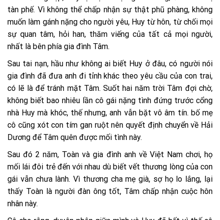
tàn phế. Vì không thể chấp nhận sự thật phũ phàng, không
muốn làm gánh nặng cho người yêu, Huy từ hôn, từ chối mọi
sự quan tâm, hỏi han, thăm viếng của tất cả mọi người,
nhất là bên phía gia đình Tâm.
Sau tai nạn, hầu như không ai biết Huy ở đâu, có người nói
gia đình đã đưa anh đi tỉnh khác theo yêu cầu của con trai,
có lẽ là để tránh mặt Tâm. Suốt hai năm trời Tâm đợi chờ,
không biết bao nhiêu lần cô gái nặng tình đứng trước cổng
nhà Huy mà khóc, thế nhưng, anh vẫn bặt vô âm tín. bố mẹ
cô cũng xót con tím gan ruột nên quyết định chuyển về Hải
Dương để Tâm quên được mối tình này.
Sau đó 2 năm, Toàn và gia đình anh về Việt Nam chơi, họ
mối lái đôi trẻ đến với nhau dù biết vết thương lòng của con
gái vẫn chưa lành. Vì thương cha mẹ già, sợ họ lo lắng, lại
thấy Toàn là người đàn ông tốt, Tâm chấp nhận cuộc hôn
nhân này.