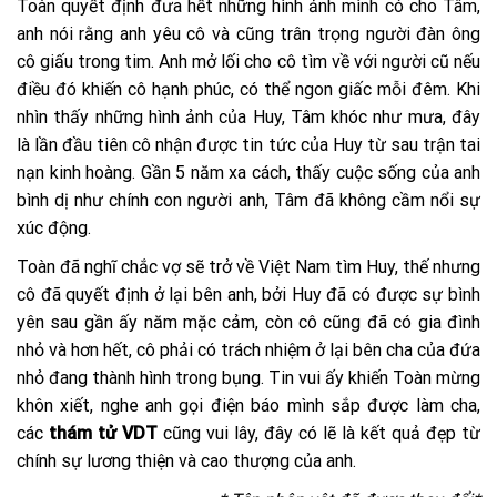
Toàn quyết định đưa hết những hình ảnh mình có cho Tâm,
anh nói rằng anh yêu cô và cũng trân trọng người đàn ông
cô giấu trong tim. Anh mở lối cho cô tìm về với người cũ nếu
điều đó khiến cô hạnh phúc, có thể ngon giấc mỗi đêm. Khi
nhìn thấy những hình ảnh của Huy, Tâm khóc như mưa, đây
là lần đầu tiên cô nhận được tin tức của Huy từ sau trận tai
nạn kinh hoàng. Gần 5 năm xa cách, thấy cuộc sống của anh
bình dị như chính con người anh, Tâm đã không cầm nổi sự
xúc động.
Toàn đã nghĩ chắc vợ sẽ trở về Việt Nam tìm Huy, thế nhưng
cô đã quyết định ở lại bên anh, bởi Huy đã có được sự bình
yên sau gần ấy năm mặc cảm, còn cô cũng đã có gia đình
nhỏ và hơn hết, cô phải có trách nhiệm ở lại bên cha của đứa
nhỏ đang thành hình trong bụng. Tin vui ấy khiến Toàn mừng
khôn xiết, nghe anh gọi điện báo mình sắp được làm cha,
các
thám tử VDT
cũng vui lây, đây có lẽ là kết quả đẹp từ
chính sự lương thiện và cao thượng của anh.