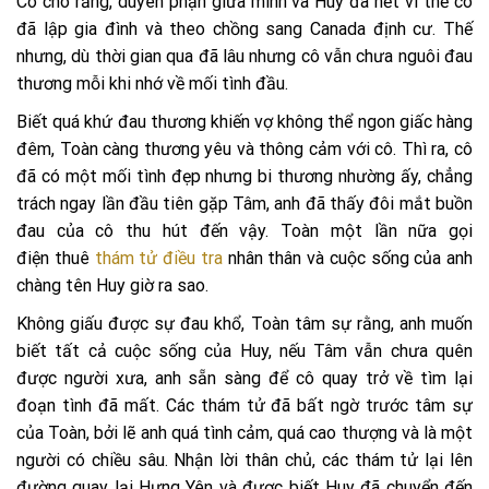
Cô cho rằng, duyên phận giữa mình và Huy đã hết vì thế cô
đã lập gia đình và theo chồng sang Canada định cư. Thế
nhưng, dù thời gian qua đã lâu nhưng cô vẫn chưa nguôi đau
thương mỗi khi nhớ về mối tình đầu.
Biết quá khứ đau thương khiến vợ không thể ngon giấc hàng
đêm, Toàn càng thương yêu và thông cảm với cô. Thì ra, cô
đã có một mối tình đẹp nhưng bi thương nhường ấy, chẳng
trách ngay lần đầu tiên gặp Tâm, anh đã thấy đôi mắt buồn
đau của cô thu hút đến vậy. Toàn một lần nữa gọi
điện thuê
thám tử điều tra
nhân thân và cuộc sống của anh
chàng tên Huy giờ ra sao.
Không giấu được sự đau khổ, Toàn tâm sự rằng, anh muốn
biết tất cả cuộc sống của Huy, nếu Tâm vẫn chưa quên
được người xưa, anh sẵn sàng để cô quay trở về tìm lại
đoạn tình đã mất. Các thám tử đã bất ngờ trước tâm sự
của Toàn, bởi lẽ anh quá tình cảm, quá cao thượng và là một
người có chiều sâu. Nhận lời thân chủ, các thám tử lại lên
đường quay lại Hưng Yên và được biết Huy đã chuyển đến