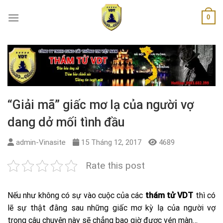
Skip
0
to
content
“Giải mã” giấc mơ lạ của người vợ
dang dở mối tình đầu
admin-Vinasite
15 Tháng 12, 2017
4689
Rate this post
Nếu như không có sự vào cuộc của các
thám tử VDT
thì có
lẽ sự thật đằng sau những giấc mơ kỳ lạ của người vợ
trong câu chuyện này sẽ chẳng bao giờ được vén màn…