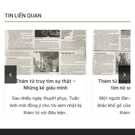
TIN LIÊN QUAN
Thám tử truy tìm sự thật –
Thám tử truy tìm
Những kẻ giấu mình
tìm nữ sin
Sau nhiều ngày thuyết phục, Tuấn
Một người đàn ôn
Anh mới đồng ý cho tôi xem nhật ký
khắc khổ gõ cửa c
thám tử với điều kiện...
thám tử 