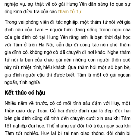
nghiệp vụ, sự thật về cô gái Hưng Yên dần sáng tỏ qua sự
ống kính điều tra của các
thám tử tư
.
Trong vai phóng viên đi tác nghiệp, một thám tử nói với gia
đình cậu của Tâm – người hiện đang sống trong ngôi nhà
của gia đình cô tại Hưng Yên rằng anh là bạn thời đại học
với Tâm ở trên Hà Nội, sẵn dịp đi công tác nên ghé thăm
gia đình cô, không ngờ cô đã chuyển đi nơi khác. Nghe thám
tử nói là bạn của cháu gái nên những con người thôn quê
này rất nhiệt tình, hiếu khách. Qua thăm hỏi một số bạn bè,
gia đình người cậu thì được biết Tâm là một cô gái ngoan
ngoãn, tình nghĩa.
Kết thúc có hậu
Nhiều năm về trước, cô có mối tình sâu đậm với Huy, một
thầy giáo dạy Toán. Cả hai được đánh giá là đẹp đôi, hai
bên gia đình cũng đã tính đến chuyện cưới xin sau khi Tâm
tốt nghiệp đại học. Thế nhưng sự đời trớ trêu, ngay sau khi
Tâm tốt nghiệp, Huy lại bị tai nạn giao thông, đôi chân bị