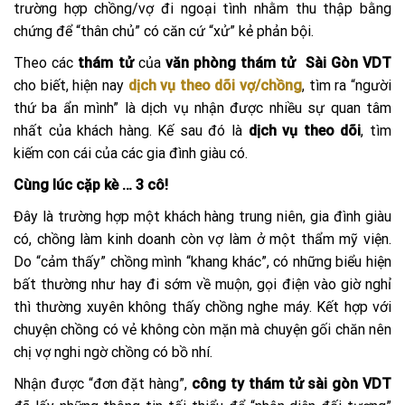
trường hợp chồng/vợ đi ngoại tình nhằm thu thập bằng
chứng để “thân chủ” có căn cứ “xử” kẻ phản bội.
Theo các
thám tử
của
văn phòng thám tử Sài Gòn VDT
cho biết, hiện nay
dịch vụ theo dõi vợ/chồng
, tìm ra “người
thứ ba ẩn mình” là dịch vụ nhận được nhiều sự quan tâm
nhất của khách hàng. Kế sau đó là
dịch vụ theo dõi
, tìm
kiếm con cái của các gia đình giàu có.
Cùng lúc cặp kè … 3 cô!
Đây là trường hợp một khách hàng trung niên, gia đình giàu
có, chồng làm kinh doanh còn vợ làm ở một thẩm mỹ viện.
Do “cảm thấy” chồng mình “khang khác”, có những biểu hiện
bất thường như hay đi sớm về muộn, gọi điện vào giờ nghỉ
thì thường xuyên không thấy chồng nghe máy. Kết hợp với
chuyện chồng có vẻ không còn mặn mà chuyện gối chăn nên
chị vợ nghi ngờ chồng có bồ nhí.
Nhận được “đơn đặt hàng”,
công ty thám tử sài gòn VDT