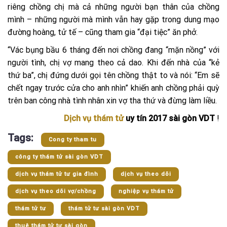
riêng chồng chị mà cả những người bạn thân của chồng
mình – những người mà mình vẫn hay gặp trong dung mạo
đường hoàng, tử tế – cũng tham gia “đại tiệc” ăn phở.
“Vác bụng bầu 6 tháng đến nơi chồng đang “mặn nồng” với
người tình, chị vợ mang theo cả dao. Khi đến nhà của “kẻ
thứ ba”, chị đứng dưới gọi tên chồng thật to và nói: “Em sẽ
chết ngay trước cửa cho anh nhìn” khiến anh chồng phải quỳ
trên ban công nhà tình nhân xin vợ tha thứ và đừng làm liều.
Dịch vụ thám tử
uy tín 2017 sài gòn VDT
!
Tags:
Cong ty tham tu
công ty thám tử sài gòn VDT
dịch vụ thám tử tư gia đình
dịch vụ theo dõi
dịch vụ theo dõi vợ/chồng
nghiệp vụ thám tử
thám tử tư
thám tử tư sài gòn VDT
thuê thám tử tư sài gòn