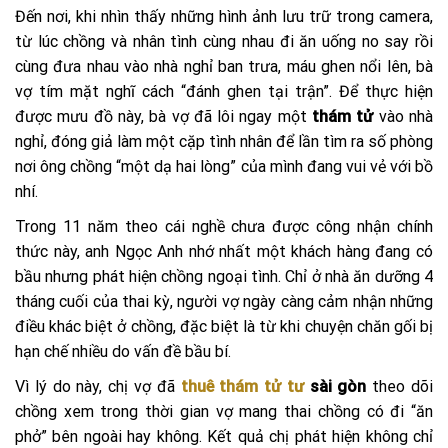
Đến nơi, khi nhìn thấy những hình ảnh lưu trữ trong camera,
từ lúc chồng và nhân tình cùng nhau đi ăn uống no say rồi
cùng đưa nhau vào nhà nghỉ ban trưa, máu ghen nổi lên, bà
vợ tím mặt nghĩ cách “đánh ghen tại trận”. Để thực hiện
được mưu đồ này, bà vợ đã lôi ngay một
thám tử
vào nhà
nghỉ, đóng giả làm một cặp tình nhân để lần tìm ra số phòng
nơi ông chồng “một dạ hai lòng” của mình đang vui vẻ với bồ
nhí.
Trong 11 năm theo cái nghề chưa được công nhận chính
thức này, anh Ngọc Anh nhớ nhất một khách hàng đang có
bầu nhưng phát hiện chồng ngoại tình. Chỉ ở nhà ăn dưỡng 4
tháng cuối của thai kỳ, người vợ ngày càng cảm nhận những
điều khác biệt ở chồng, đặc biệt là từ khi chuyện chăn gối bị
hạn chế nhiều do vấn đề bầu bí.
Vì lý do này, chị vợ đã
thuê thám tử tư
sài gòn
theo dõi
chồng xem trong thời gian vợ mang thai chồng có đi “ăn
phở” bên ngoài hay không. Kết quả chị phát hiện không chỉ