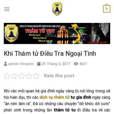
Skip
0
to
content
Khi Thám tử Điều Tra Ngoại Tình
admin-Vinasite
29 Tháng 3, 2017
4621
Rate this post
Khi các mối quan hệ gia đình ngày càng bị nới lỏng trong xã
hội hiện đại, thì các
dịch vụ thám tử
tư gia đình
ngày càng
“ăn nên làm ra”. Đã có những câu chuyện “dở khóc dở cười”
phát sinh trong những lần
thám tử tư
đi điều tra về các