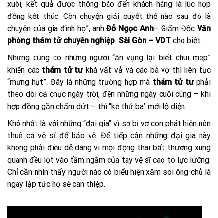
xuôi, kết quả được thông báo đến khách hàng là lúc hợp
đồng kết thúc. Còn chuyện giải quyết thế nào sau đó là
chuyện của gia đình họ”, anh
Đỗ Ngọc Anh
– Giấm Đốc
Văn
phòng thám tử chuyên nghiệp Sài Gòn – VDT
cho biết.
Nhưng cũng có những người “ăn vụng lại biết chùi mép”
khiến các
thám tử tư
khá vất vả và các bà vợ thì liên tục
“mừng hụt”. Đây là những trường hợp mà
thám tử tư
phải
theo dõi cả chục ngày trời, đến những ngày cuối cùng – khi
hợp đồng gần chấm dứt – thì “kẻ thứ ba” mới lộ diện.
Khó nhất là với những “đại gia” vì sợ bị vợ con phát hiện nên
thuê cả vệ sĩ để bảo vệ. Để tiếp cận những đại gia này
không phải điều dễ dàng vì mọi động thái bất thường xung
quanh đều lọt vào tầm ngắm của tay vệ sĩ cao to lực lưỡng.
Chỉ cần nhìn thấy người nào có biểu hiện xăm soi ông chủ là
ngay lập tức họ sẽ can thiệp.