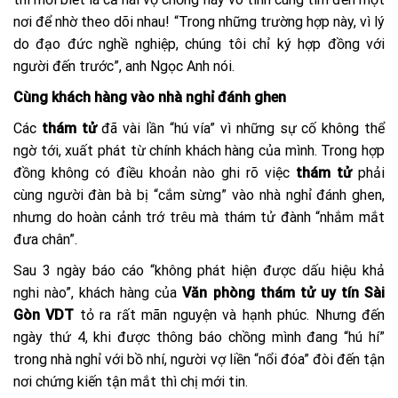
nơi để nhờ theo dõi nhau! “Trong những trường hợp này, vì lý
do đạo đức nghề nghiệp, chúng tôi chỉ ký hợp đồng với
người đến trước”, anh Ngọc Anh nói.
Cùng khách hàng vào nhà nghỉ đánh ghen
Các
thám tử
đã vài lần “hú vía” vì những sự cố không thể
ngờ tới, xuất phát từ chính khách hàng của mình. Trong hợp
đồng không có điều khoản nào ghi rõ việc
thám tử
phải
cùng người đàn bà bị “cắm sừng” vào nhà nghỉ đánh ghen,
nhưng do hoàn cảnh trớ trêu mà thám tử đành “nhắm mắt
đưa chân”.
Sau 3 ngày báo cáo “không phát hiện được dấu hiệu khả
nghi nào”, khách hàng của
Văn phòng thám tử uy tín Sài
Gòn VDT
tỏ ra rất mãn nguyện và hạnh phúc. Nhưng đến
ngày thứ 4, khi được thông báo chồng mình đang “hú hí”
trong nhà nghỉ với bồ nhí, người vợ liền “nổi đóa” đòi đến tận
nơi chứng kiến tận mắt thì chị mới tin.