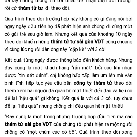
đã lấy những thông tin tối thiểu để “nhận diện đối tượng”
rồi cử
thám tử tư
đi theo dõi.
Quá trình theo dõi trường hợp này không có gì đáng nói bởi
ngay ngày đầu tiên họ đã phát hiện anh chồng đi cùng một
cô gái trẻ sau giờ làm. Nhưng kết quả của khoảng 10 ngày
theo dõi khiến những
thám tử tư sài gòn VDT
cũng choáng
vì cùng lúc người đàn ông này “cặp kè” với 3 cô!
Kết quả từng ngày được thông báo đến khách hàng. Nhưng
đây cũng là một khách hàng “rắn mặt” bởi sau khi nhận
được “tin sét đánh”, chị không hấp tấp làm um lên mà vẫn
bình tĩnh tiếp tục yêu cầu bên
công ty thám tử
theo dõi
thêm xem hai người đã quan hệ mật thiết đến đâu và liệu có
để lại “hậu quả” gì không. Kết quả là với cả 3 cô, tuy chưa
để lại “hậu quả” nhưng chồng chị đều quan hệ mật thiết!
“Đây cũng là một trong những trường hợp đầu tiên mà các
thám tử sài gòn VDT
của chúng tôi phát hiện ra một người
chồng có “một chùm các cô bồ”. Quá trình theo dõi xong