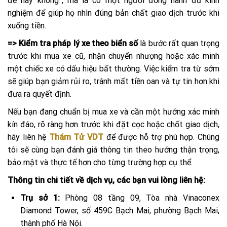
đề hay không”, mà là có một người đồng hành đủ kinh
nghiệm để giúp họ nhìn đúng bản chất giao dịch trước khi
xuống tiền.
=> Kiểm tra pháp lý xe theo biển số
là bước rất quan trọng
trước khi mua xe cũ, nhận chuyển nhượng hoặc xác minh
một chiếc xe có dấu hiệu bất thường. Việc kiểm tra từ sớm
sẽ giúp bạn giảm rủi ro, tránh mất tiền oan và tự tin hơn khi
đưa ra quyết định.
Nếu bạn đang chuẩn bị mua xe và cần một hướng xác minh
kín đáo, rõ ràng hơn trước khi đặt cọc hoặc chốt giao dịch,
hãy liên hệ
Thám Tử VDT
để được hỗ trợ phù hợp. Chúng
tôi sẽ cùng bạn đánh giá thông tin theo hướng thận trọng,
bảo mật và thực tế hơn cho từng trường hợp cụ thể.
Thông tin chi tiết về dịch vụ, các bạn vui lòng liên hệ:
Trụ sở 1:
Phòng 08 tầng 09, Tòa nhà Vinaconex
Diamond Tower, số 459C Bạch Mai, phường Bạch Mai,
thành phố Hà Nội.