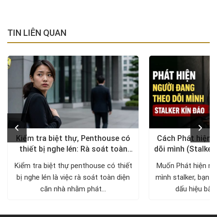
TIN LIÊN QUAN
Kiểm tra biệt thự, Penthouse có
Cách Phát hiện 
thiết bị nghe lén: Rà soát toàn
dõi mình (Stalker
diện, trả lại không gian riêng tư
xử lý a
Kiểm tra biệt thự penthouse có thiết
Muốn Phát hiện ng
bị nghe lén là việc rà soát toàn diện
mình stalker, bạn c
căn nhà nhằm phát...
dấu hiệu bất 