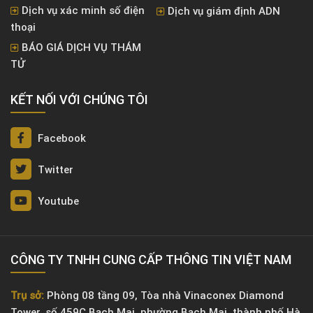
Dịch vụ xác minh số điện
Dịch vụ giám định ADN
thoại
BÁO GIÁ DỊCH VỤ THÁM
TỬ
KẾT NỐI VỚI CHÚNG TÔI
Facebook
Twitter
Youtube
CÔNG TY TNHH CUNG CẤP THÔNG TIN VIỆT NAM
Trụ sở:
Phòng 08 tầng 09, Tòa nhà Vinaconex Diamond
Tower, số 459C Bạch Mai, phường Bạch Mai, thành phố Hà