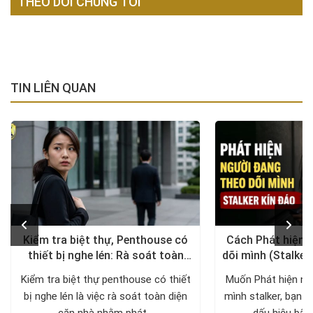
THEO DÕI CHÚNG TÔI
TIN LIÊN QUAN
Kiểm tra biệt thự, Penthouse có
Cách Phát hiện 
thiết bị nghe lén: Rà soát toàn
dõi mình (Stalker
diện, trả lại không gian riêng tư
xử lý a
Kiểm tra biệt thự penthouse có thiết
Muốn Phát hiện ng
bị nghe lén là việc rà soát toàn diện
mình stalker, bạn c