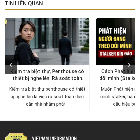
TIN LIÊN QUAN
Kiểm tra biệt thự, Penthouse có
Cách Phát hiện 
thiết bị nghe lén: Rà soát toàn
dõi mình (Stalker
diện, trả lại không gian riêng tư
xử lý a
Kiểm tra biệt thự penthouse có thiết
Muốn Phát hiện ng
bị nghe lén là việc rà soát toàn diện
mình stalker, bạn c
căn nhà nhằm phát...
dấu hiệu bất 