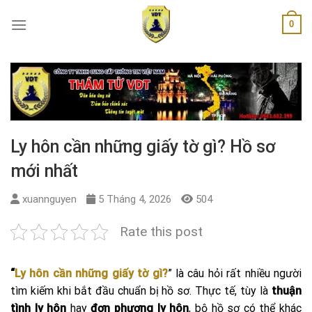
Skip
0
to
content
Ly hôn cần những giấy tờ gì? Hồ sơ
mới nhất
xuannguyen
5 Tháng 4, 2026
504
Rate this post
“
Ly hôn cần những giấy tờ gì?
” là câu hỏi rất nhiều người
tìm kiếm khi bắt đầu chuẩn bị hồ sơ. Thực tế, tùy là
thuận
tình ly hôn
hay
đơn phương ly hôn
, bộ hồ sơ có thể khác