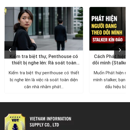
Kiểm tra biệt thự, Penthouse có
Cách Phát hiện 
thiết bị nghe lén: Rà soát toàn
dõi mình (Stalker
diện, trả lại không gian riêng tư
xử lý a
Kiểm tra biệt thự penthouse có thiết
Muốn Phát hiện ng
bị nghe lén là việc rà soát toàn diện
mình stalker, bạn c
căn nhà nhằm phát...
dấu hiệu bất 