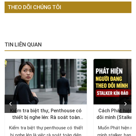
THEO DÕI CHÚNG TÔI
TIN LIÊN QUAN
Kiểm tra biệt thự, Penthouse có
Cách Phát hiện 
thiết bị nghe lén: Rà soát toàn
dõi mình (Stalker
diện, trả lại không gian riêng tư
xử lý a
Kiểm tra biệt thự penthouse có thiết
Muốn Phát hiện ng
bị nghe lén là việc rà soát toàn diện
mình stalker, bạn c