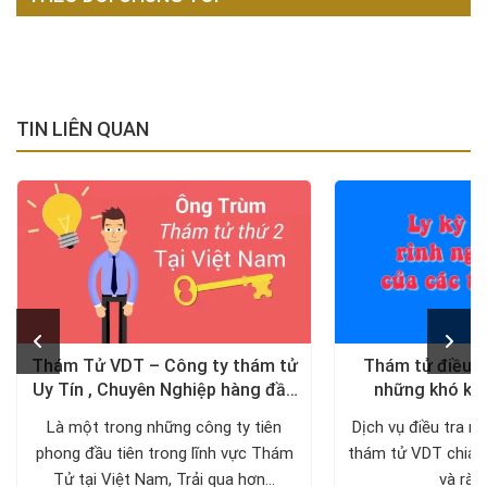
TIN LIÊN QUAN
Thám Tử VDT – Công ty thám tử
Thám tử điều tr
Uy Tín , Chuyên Nghiệp hàng đầu
những khó khă
tại Việt Nam
Là một trong những công ty tiên
Dịch vụ điều tra ng
phong đầu tiên trong lĩnh vực Thám
thám tử VDT chia 
Tử tại Việt Nam, Trải qua hơn...
và rào 