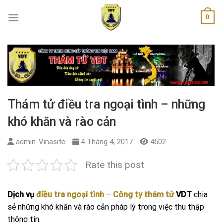
Skip
0
to
content
Thám tử điều tra ngoại tình – những
khó khăn và rào cản
admin-Vinasite
4 Tháng 4, 2017
4502
Rate this post
Dịch vụ
điều tra ngoại tình
–
Công ty thám tử
VDT
chia
sẻ những khó khăn và rào cản pháp lý trong việc thu thập
thông tin.