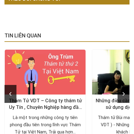
TIN LIÊN QUAN
Thám Tử VDT – Công ty thám tử
Những điều cần lư
Uy Tín , Chuyên Nghiệp hàng đầu
sử dụng dịch
tại Việt Nam
Là một trong những công ty tiên
Thám tử Bùi mai (
phong đầu tiên trong lĩnh vực Thám
VDT ) - Những đi
Tử tại Việt Nam, Trải qua hơn...
khách hàn