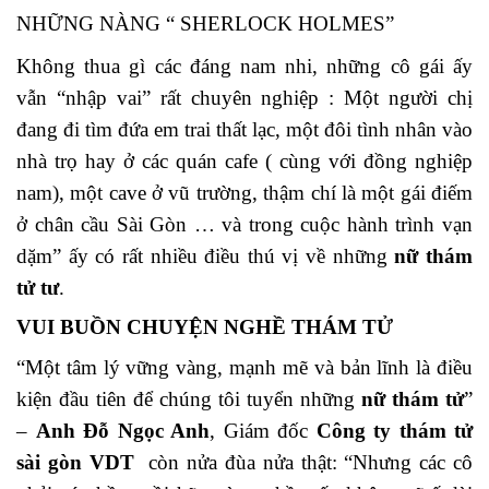
NHỮNG NÀNG “ SHERLOCK HOLMES”
Không thua gì các đáng nam nhi, những cô gái ấy
vẫn “nhập vai” rất chuyên nghiệp : Một người chị
đang đi tìm đứa em trai thất lạc, một đôi tình nhân vào
nhà trọ hay ở các quán cafe ( cùng với đồng nghiệp
nam), một cave ở vũ trường, thậm chí là một gái điếm
ở chân cầu Sài Gòn … và trong cuộc hành trình vạn
dặm” ấy có rất nhiều điều thú vị về những
nữ thám
tử tư
.
VUI BUỒN CHUYỆN
NGHỀ THÁM TỬ
“Một tâm lý vững vàng, mạnh mẽ và bản lĩnh là điều
kiện đầu tiên để chúng tôi tuyển những
nữ thám tử
”
–
Anh Đỗ Ngọc Anh
, Giám đốc
Công ty thám tử
sài gòn VDT
còn nửa đùa nửa thật: “Nhưng các cô