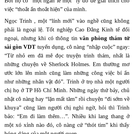
Bởi họ có “một ngàn lẻ một” lý do để giải thích cho
việc “thoắt ẩn thoắt hiện” của mình.
Ngọc Trinh , một “lính mới” vào nghề cũng không
phải là ngoại lệ. Tốt nghiệp Cao Đẳng Kinh tế đối
ngoại, nhưng khi có thông tin
văn phòng thám tử
sài gòn VDT
tuyển dụng, cô nàng “nhập cuộc” ngay:
“Từ nhỏ em đã mê đọc truyện trinh thám, nhất là
những chuyện về Sherlock Holmes. Em thường mơ
ước lớn lên mình cũng làm những công việc bí ẩn
như những nhân vật đó”. Trinh ở trọ nhà một người
chị họ ở TP Hồ Chí Minh. Những ngày thứ bảy, chủ
nhật cô nàng hay “lặn mất tăm” rồi chuyện “đi sớm về
khuya” cũng làm người chị nghi ngờ, hỏi thì Trinh
bảo: “Em đi làm thêm…”. Nhiều khi lang thang ở
một xó xỉnh nào đó, cô nàng cứ “thót tim” khi thấy
bóng dáng của một người quen.