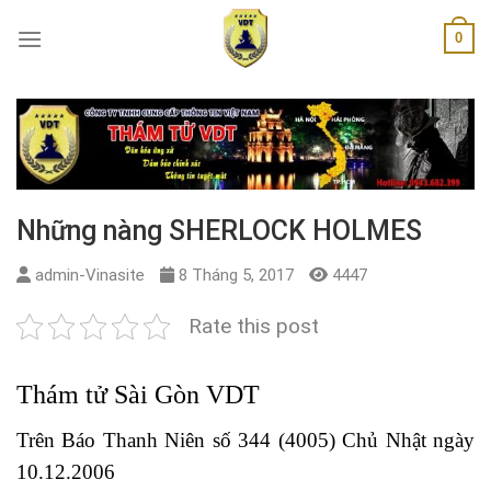
Skip
0
to
content
Những nàng SHERLOCK HOLMES
admin-Vinasite
8 Tháng 5, 2017
4447
Rate this post
Thám tử Sài Gòn VDT
Trên Báo Thanh Niên số 344 (4005) Chủ Nhật ngày
10.12.2006