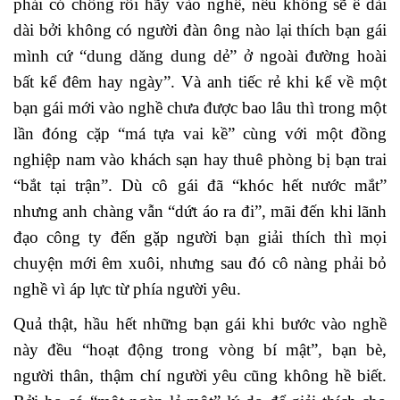
phải có chồng rồi hãy vào nghề, nếu không sẽ ế dài
dài bởi không có người đàn ông nào lại thích bạn gái
mình cứ “dung dăng dung dẻ” ở ngoài đường hoài
bất kể đêm hay ngày”. Và anh tiếc rẻ khi kể về một
bạn gái mới vào nghề chưa được bao lâu thì trong một
lần đóng cặp “má tựa vai kề” cùng với một đồng
nghiệp nam vào khách sạn hay thuê phòng bị bạn trai
“bắt tại trận”. Dù cô gái đã “khóc hết nước mắt”
nhưng anh chàng vẫn “dứt áo ra đi”, mãi đến khi lãnh
đạo công ty đến gặp người bạn giải thích thì mọi
chuyện mới êm xuôi, nhưng sau đó cô nàng phải bỏ
nghề vì áp lực từ phía người yêu.
Quả thật, hầu hết những bạn gái khi bước vào nghề
này đều “hoạt động trong vòng bí mật”, bạn bè,
người thân, thậm chí người yêu cũng không hề biết.