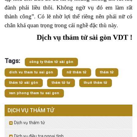
đành phải liều thôi. Không ngờ vụ đó em làm rất
thành công”. Có lẽ nhờ lợi thế riêng nên phái nữ có
chân khá quan trọng trong cái nghề đặc thù này.
Dịch vụ thám tử sài gòn VDT !
Tags:
công ty thám tử sài gòn
dich vu tham tu sai gon
nữ thám tử
thám tử
thám tử sài gòn
thám tử tư
thuê thám tử
van phong tham tu sai gon
DỊCH VỤ THÁM TỬ
Dịch vụ thám tử
Dịch vụ điều tra ngoại tình