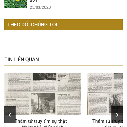
đó !
25/03/2020
THEO DÕI CHÚNG TÔI
TIN LIÊN QUAN
Thám tử truy tìm sự thật –
Thám tử truy tìm