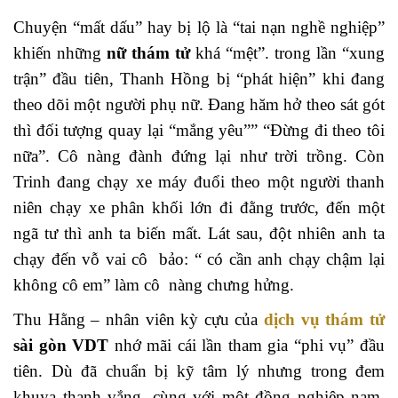
Chuyện “mất dấu” hay bị lộ là “tai nạn nghề nghiệp”
khiến những
nữ thám tử
khá “mệt”. trong lần “xung
trận” đầu tiên, Thanh Hồng bị “phát hiện” khi đang
theo dõi một người phụ nữ. Đang hăm hở theo sát gót
thì đối tượng quay lại “mắng yêu”” “Đừng đi theo tôi
nữa”. Cô nàng đành đứng lại như trời trồng. Còn
Trinh đang chạy xe máy đuổi theo một người thanh
niên chạy xe phân khối lớn đi đằng trước, đến một
ngã tư thì anh ta biến mất. Lát sau, đột nhiên anh ta
chạy đến vỗ vai cô bảo: “ có cần anh chạy chậm lại
không cô em” làm cô nàng chưng hửng.
Thu Hằng – nhân viên kỳ cựu của
dịch vụ thám tử
sài gòn VDT
nhớ mãi cái lần tham gia “phi vụ” đầu
tiên. Dù đã chuẩn bị kỹ tâm lý nhưng trong đem
khuya thanh vắng, cùng với một đồng nghiệp nam,