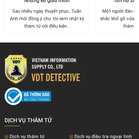
Những kẻ giấu mình
tìm nữ sin
Sau nhiều ngày thuyết phục, Tuấn
Một người đàn ôn
Anh mới đồng ý cho tôi xem nhật ký
khắc khổ gõ cửa c
thám tử với điều kiện...
thám tử 
DỊCH VỤ THÁM TỬ
Dịch vụ thám tử
Dịch vụ điều tra ngoại tình