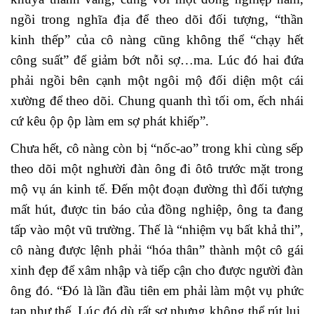
ngồi trong nghĩa địa để theo dõi đối tượng, “thần
kinh thếp” của cô nàng cũng không thể “chạy hết
công suất” để giảm bớt nỗi sợ…ma. Lúc đó hai đứa
phải ngồi bên cạnh một ngôi mộ đối diện một cái
xường để theo dõi. Chung quanh thì tối om, ếch nhái
cứ kêu ộp ộp làm em sợ phát khiếp”.
Chưa hết, cô nàng còn bị “nốc-ao” trong khi cùng sếp
theo dõi một nghười đàn ông đi ôtô trước mặt trong
mộ vụ án kinh tế. Đến một đoạn đường thì đối tượng
mất hút, được tin báo của đồng nghiệp, ông ta đang
tấp vào một vũ trường. Thế là “nhiệm vụ bất khả thi”,
cô nàng được lệnh phải “hóa thân” thành một cô gái
xinh đẹp để xâm nhập và tiếp cận cho được người đàn
ông đó. “Đó là lần đầu tiên em phải làm một vụ phức
tạp như thế. Lúc đó dù rất sợ nhưng không thể rút lui,