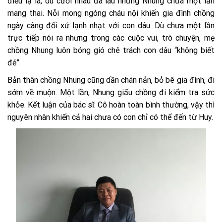
điều lạ là, dù cưới nhau đã lâu nhưng Nhung chưa một lần
mang thai. Nỗi mong ngóng cháu nội khiến gia đình chồng
ngày càng đối xử lạnh nhạt với con dâu. Dù chưa một lần
trực tiếp nói ra nhưng trong các cuộc vui, trò chuyện, mẹ
chồng Nhung luôn bóng gió chê trách con dâu “không biết
đẻ”.
Bản thân chồng Nhung cũng dần chán nản, bỏ bê gia đình, đi
sớm về muộn. Một lần, Nhung giấu chồng đi kiểm tra sức
khỏe. Kết luận của bác sĩ: Cô hoàn toàn bình thường, vậy thì
nguyên nhân khiến cả hai chưa có con chỉ có thể đến từ Huy.