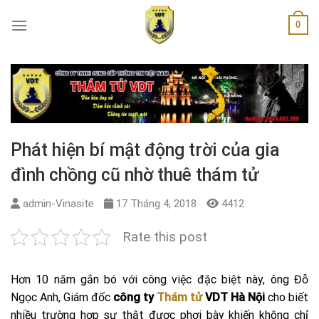
Skip
0
to
content
Phát hiện bí mật động trời của gia
đình chồng cũ nhờ thuê thám tử
admin-Vinasite
17 Tháng 4, 2018
4412
Rate this post
Hơn 10 năm gắn bó với công việc đặc biệt này, ông Đỗ
Ngọc Anh, Giám đốc
công ty
Thám tử
VDT Hà Nội
cho biết
nhiều trường hợp sự thật được phơi bày khiến không chỉ