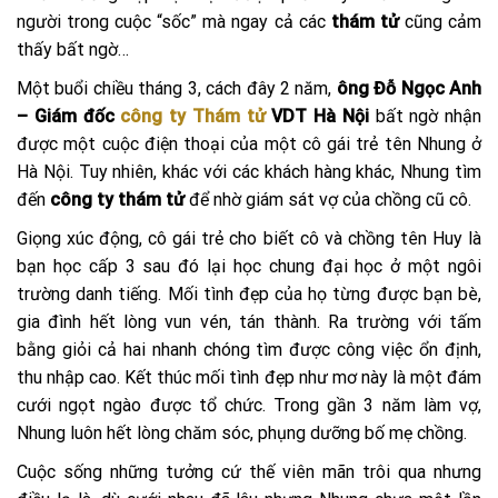
người trong cuộc “sốc” mà ngay cả các
thám tử
cũng cảm
thấy bất ngờ…
Một buổi chiều tháng 3, cách đây 2 năm,
ông Đỗ Ngọc Anh
– Giám đốc
công ty Thám tử
VDT Hà Nội
bất ngờ nhận
được một cuộc điện thoại của một cô gái trẻ tên Nhung ở
Hà Nội. Tuy nhiên, khác với các khách hàng khác, Nhung tìm
đến
công ty thám tử
để nhờ giám sát vợ của chồng cũ cô.
Giọng xúc động, cô gái trẻ cho biết cô và chồng tên Huy là
bạn học cấp 3 sau đó lại học chung đại học ở một ngôi
trường danh tiếng. Mối tình đẹp của họ từng được bạn bè,
gia đình hết lòng vun vén, tán thành. Ra trường với tấm
bằng giỏi cả hai nhanh chóng tìm được công việc ổn định,
thu nhập cao. Kết thúc mối tình đẹp như mơ này là một đám
cưới ngọt ngào được tổ chức. Trong gần 3 năm làm vợ,
Nhung luôn hết lòng chăm sóc, phụng dưỡng bố mẹ chồng.
Cuộc sống những tưởng cứ thế viên mãn trôi qua nhưng