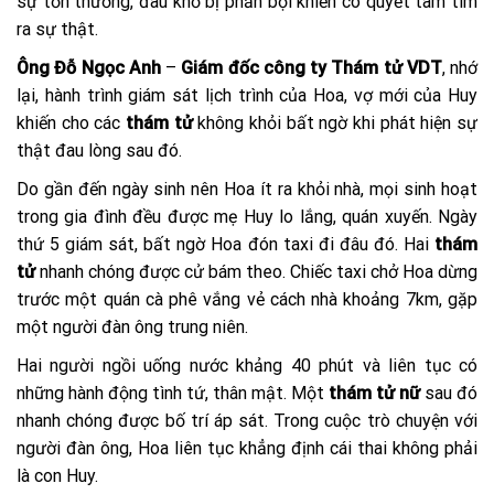
sự tổn thương, đau khổ bị phản bội khiến cô quyết tâm tìm
ra sự thật.
Ông Đỗ Ngọc Anh
–
Giám đốc công ty Thám tử VDT
, nhớ
lại, hành trình giám sát lịch trình của Hoa, vợ mới của Huy
khiến cho các
thám tử
không khỏi bất ngờ khi phát hiện sự
thật đau lòng sau đó.
Do gần đến ngày sinh nên Hoa ít ra khỏi nhà, mọi sinh hoạt
trong gia đình đều được mẹ Huy lo lắng, quán xuyến. Ngày
thứ 5 giám sát, bất ngờ Hoa đón taxi đi đâu đó. Hai
thám
tử
nhanh chóng được cử bám theo. Chiếc taxi chở Hoa dừng
trước một quán cà phê vắng vẻ cách nhà khoảng 7km, gặp
một người đàn ông trung niên.
Hai người ngồi uống nước khảng 40 phút và liên tục có
những hành động tình tứ, thân mật. Một
thám tử nữ
sau đó
nhanh chóng được bố trí áp sát. Trong cuộc trò chuyện với
người đàn ông, Hoa liên tục khẳng định cái thai không phải
là con Huy.