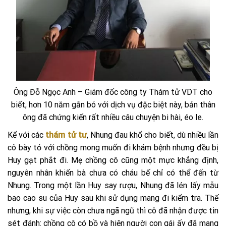
Ông Đỗ Ngọc Anh – Giám đốc công ty Thám tử VDT cho
biết, hơn 10 năm gắn bó với dịch vụ đặc biệt này, bản thân
ông đã chứng kiến rất nhiều câu chuyện bi hài, éo le.
Kể với các
thám tử tư
, Nhung đau khổ cho biết, dù nhiều lần
cô bày tỏ với chồng mong muốn đi khám bệnh nhưng đều bị
Huy gạt phắt đi. Mẹ chồng cô cũng một mực khẳng định,
nguyên nhân khiến bà chưa có cháu bế chỉ có thể đến từ
Nhung. Trong một lần Huy say rượu, Nhung đã lén lấy mẫu
bao cao su của Huy sau khi sử dụng mang đi kiểm tra. Thế
nhưng, khi sự việc còn chưa ngã ngũ thì cô đã nhận được tin
sét đánh: chồng cô có bồ và hiện người con gái ấy đã mang