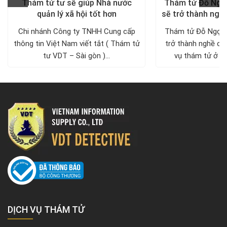
Thám tử tư sẽ giúp Nhà nước
Thám tử Đỗ Ngọ
quản lý xã hội tốt hơn
sẽ trở thành ngh
Chi nhánh Công ty TNHH Cung cấp
Thám tử Đỗ Ngọc 
thông tin Việt Nam viết tắt ( Thám tử
trở thành nghề chu
tư VDT – Sài gòn )...
vụ thám tử ở Vi
DỊCH VỤ THÁM TỬ