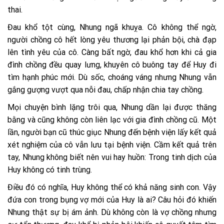
thai.
Đau khổ tột cùng, Nhung ngã khuỵa. Cô không thể ngờ,
người chồng cô hết lòng yêu thương lại phản bội, chà đạp
lên tình yêu của cô. Càng bất ngờ, đau khổ hơn khi cả gia
đình chồng đều quay lưng, khuyên cô buông tay để Huy đi
tìm hạnh phúc mới. Dù sốc, choáng váng nhưng Nhung vẫn
gắng gượng vượt qua nỗi đau, chấp nhận chia tay chồng.
Mọi chuyện bình lặng trôi qua, Nhung dần lại được thăng
bằng và cũng không còn liên lạc với gia đình chồng cũ. Một
lần, người bạn cũ thúc giục Nhung đến bệnh viện lấy kết quả
xét nghiệm của cô vẫn lưu tại bệnh viện. Cầm kết quả trên
tay, Nhung không biết nên vui hay huồn: Trong tinh dịch của
Huy không có tinh trùng.
Điều đó có nghĩa, Huy không thể có khả năng sinh con. Vậy
đứa con trong bụng vợ mới của Huy là ai? Câu hỏi đó khiến
Nhung thật sự bị ám ảnh. Dù không còn là vợ chồng nhưng