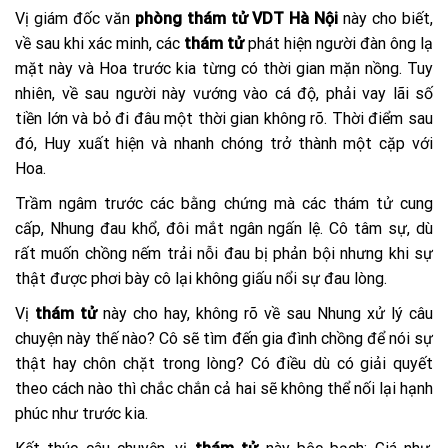
Vị giám đốc văn
phòng thám tử VDT Hà Nội
này cho biết,
về sau khi xác minh, các
thám tử
phát hiện người đàn ông lạ
mặt này và Hoa trước kia từng có thời gian mặn nồng. Tuy
nhiên, về sau người này vướng vào cá độ, phải vay lãi số
tiền lớn và bỏ đi đâu một thời gian không rõ. Thời điểm sau
đó, Huy xuất hiện và nhanh chóng trở thành một cặp với
Hoa.
Trầm ngâm trước các bằng chứng mà các thám tử cung
cấp, Nhung đau khổ, đôi mắt ngân ngấn lệ. Cô tâm sự, dù
rất muốn chồng nếm trải nỗi đau bị phản bội nhưng khi sự
thật được phơi bày cô lại không giấu nổi sự đau lòng.
Vị
thám tử
này cho hay, không rõ về sau Nhung xử lý câu
chuyện này thế nào? Cô sẽ tìm đến gia đình chồng để nói sự
thật hay chôn chặt trong lòng? Có điều dù có giải quyết
theo cách nào thì chắc chắn cả hai sẽ không thể nối lại hạnh
phúc như trước kia.