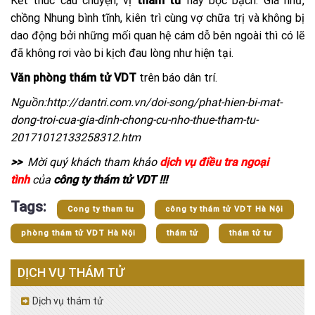
Kết thúc câu chuyện, vị
thám tử
này bộc bạch: Giá như,
chồng Nhung bình tĩnh, kiên trì cùng vợ chữa trị và không bị
dao động bởi những mối quan hệ cám dỗ bên ngoài thì có lẽ
đã không rơi vào bi kịch đau lòng như hiện tại.
Văn phòng thám tử VDT
trên báo dân trí.
Nguồn:http://dantri.com.vn/doi-song/phat-hien-bi-mat-
dong-troi-cua-gia-dinh-chong-cu-nho-thue-tham-tu-
20171012133258312.htm
>>
Mời quý khách tham khảo
dịch vụ điều tra ngoại
tình
của
công ty thám tử VDT !!!
Tags:
Cong ty tham tu
công ty thám tử VDT Hà Nội
phòng thám tử VDT Hà Nội
thám tử
thám tử tư
DỊCH VỤ THÁM TỬ
Dịch vụ thám tử