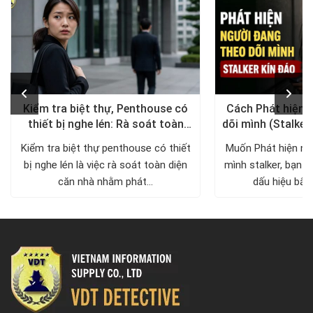
Kiểm tra biệt thự, Penthouse có
Cách Phát hiện 
thiết bị nghe lén: Rà soát toàn
dõi mình (Stalker
diện, trả lại không gian riêng tư
xử lý a
Kiểm tra biệt thự penthouse có thiết
Muốn Phát hiện ng
bị nghe lén là việc rà soát toàn diện
mình stalker, bạn c
căn nhà nhằm phát...
dấu hiệu bất 