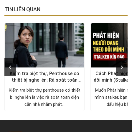
TIN LIÊN QUAN
Kiểm tra biệt thự, Penthouse có
Cách Phát hiện 
thiết bị nghe lén: Rà soát toàn
dõi mình (Stalker
diện, trả lại không gian riêng tư
xử lý a
Kiểm tra biệt thự penthouse có thiết
Muốn Phát hiện ng
bị nghe lén là việc rà soát toàn diện
mình stalker, bạn c
căn nhà nhằm phát...
dấu hiệu bất 