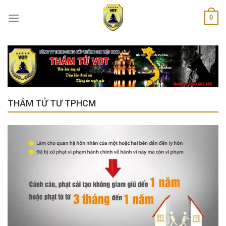
Skip
0
to
content
THÁM TỬ TƯ TPHCM