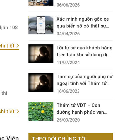
Diện Cuộc Gọi Đáng Ngờ
06/06/2026
Xác minh nguồn gốc xe
qua biển số có thật sự
định 108
cần thiết?
04/04/2026
hi tiết
Lời tự sự của khách hàng
trên báo khi sử dụng dịch
vụ thám tử sài gòn VDT
11/07/2024
Tâm sự của người phụ nữ
ngoại tình với Thám tử
VDT
16/06/2023
 thì
Thám tử VDT – Con
hi tiết
đường hạnh phúc vẫn
còn đó !
25/03/2020
ọc Viện
THEO DÕI CHÚNG TÔI