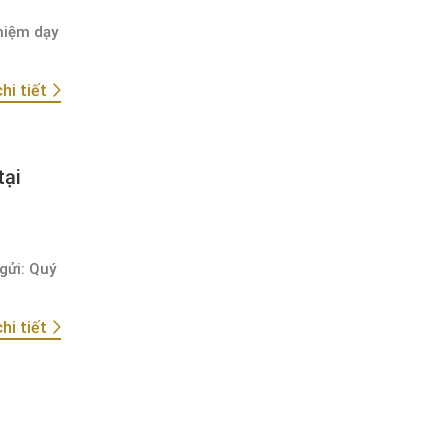
hiệm dạy
hi tiết
tại
gửi: Quý
hi tiết