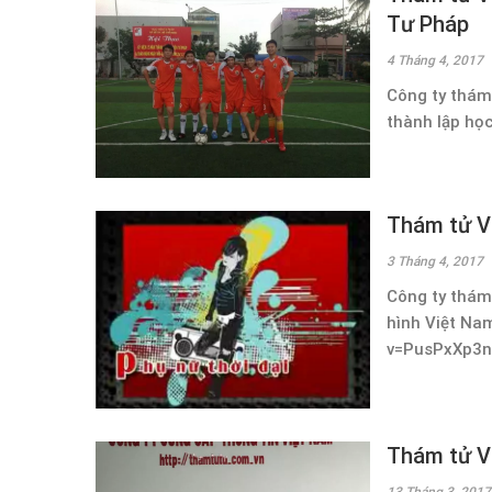
Tư Pháp
4 Tháng 4, 2017
Công ty thám
thành lập học 
Thám tử V
3 Tháng 4, 2017
Công ty thám
hình Việt Na
v=PusPxXp3n
Thám tử VD
13 Tháng 3, 2017