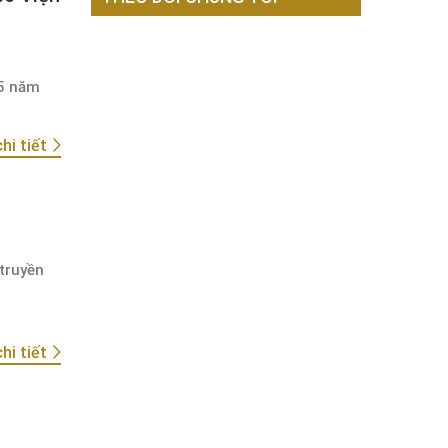
15 năm
hi tiết
truyền
hi tiết