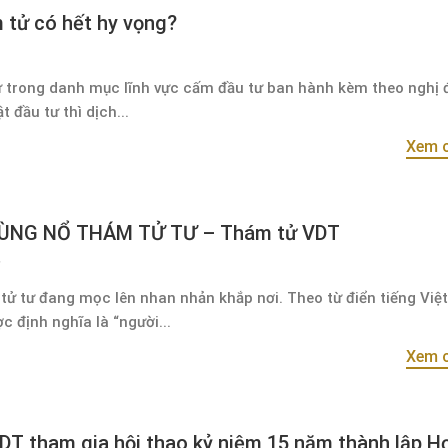
 tử có hết hy vọng?
 trong danh mục lĩnh vực cấm đầu tư ban hành kèm theo nghị 
 đầu tư thì dịch...
Xem c
BÙNG NỔ THÁM TỬ TƯ – Thám tử VDT
tử tư đang mọc lên nhan nhản khắp nơi. Theo từ điển tiếng Việt
c định nghĩa là “người...
Xem c
T tham gia hội thao kỷ niệm 15 năm thành lập H