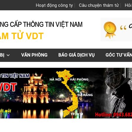
Hoạt động công ty
Câu chuyện thám tử
Hỏi
BỊ
VĂN PHÒNG
BÁO GIÁ DỊCH VỤ
GÓC TƯ VẤ