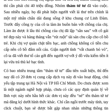
thì cần phải chi 40 triệu đồng. Nhóm
thám tử tư
đã vào cuộc.
Sau nhiều ngày, họ đã phát hiện người viết lá thư trên chính là
một mỹ nhân chân dài đang sống ở khu chung cư Linh Đàm.
Trước đây công ty của cô ta làm ăn buôn bán với chồng của chị.
Làm ăn được ít lâu thì chồng của chị đã lập “sân sau” với cô gái
trẻ đẹp này và hàng tháng vẫn “rút ruột” tài sản chu cấp cho cô bồ
trẻ. Khi chị vợ quản chặt tiền bạc, anh chồng không có tiền chu
cấp nên cô bồ đâm nổi cáu. Giận người tình “vắt chanh bỏ vỏ”,
cô ta đã viết thư tố cáo gởi đến người vợ với ý đồ vừa kiếm tiền ít
lại vừa trả thù kẻ bạc tình.
Có bao nhiêu trung tâm “thám tử tư” đầu tiên xuất hiện, thì đến
nay đã có 20 đơn vị cung cấp dịch vụ này đi vào hoạt động, chủ
yếu tập trung tại Hà Nội và TP Hồ Chí Minh. Do chưa được xem
là một ngành nghề hợp pháp, chưa có các quy định quản lý về
lĩnh vực này nên hầu hết các đơn vị này đều “né” tên thám tử tư
mà đăng ký dưới hình thức khác. Chỉ cần ngồi trước máy tính, tay
click chuột, bạn sẽ được bắt gặp nhan nhản những thông tin