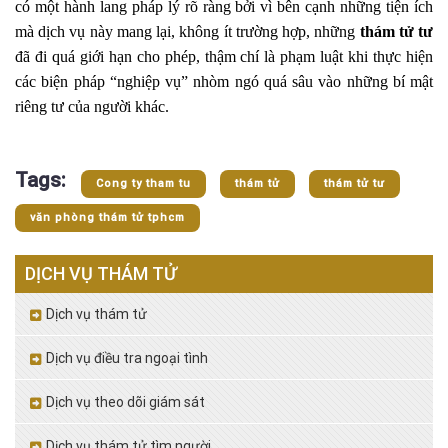
có một hành lang pháp lý rõ ràng bởi vì bên cạnh những tiện ích
mà dịch vụ này mang lại, không ít trường hợp, những
thám tử tư
đã đi quá giới hạn cho phép, thậm chí là phạm luật khi thực hiện
các biện pháp “nghiệp vụ” nhòm ngó quá sâu vào những bí mật
riêng tư của người khác.
Tags:
Cong ty tham tu
thám tử
thám tử tư
văn phòng thám tử tphcm
DỊCH VỤ THÁM TỬ
Dịch vụ thám tử
Dịch vụ điều tra ngoại tình
Dịch vụ theo dõi giám sát
Dịch vụ thám tử tìm người