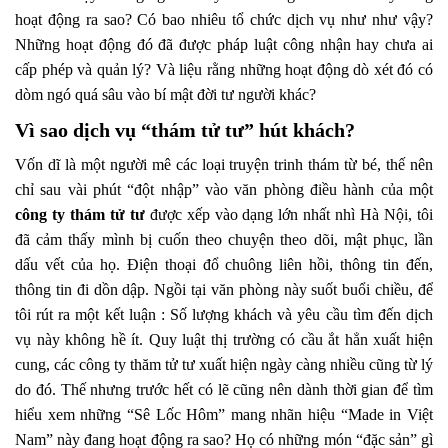
hoạt động ra sao? Có bao nhiêu tổ chức dịch vụ như như vậy?
Những hoạt động đó đã được pháp luật công nhận hay chưa ai
cấp phép và quản lý? Và liệu rằng những hoạt động dò xét đó có
dòm ngó quá sâu vào bí mật đời tư người khác?
Vì sao dịch vụ “thám tử tư” hút khách?
Vốn dĩ là một người mê các loại truyện trinh thám từ bé, thế nên
chỉ sau vài phút “đột nhập” vào văn phòng điều hành của một
công ty thám tử tư
được xếp vào dạng lớn nhất nhì Hà Nội, tôi
đã cảm thấy mình bị cuốn theo chuyện theo dõi, mật phục, lần
dấu vết của họ. Điện thoại đổ chuông liên hồi, thông tin đến,
thông tin đi dồn dập. Ngồi tại văn phòng này suốt buổi chiều, để
tôi rút ra một kết luận : Số lượng khách và yêu cầu tìm đến dịch
vụ này không hề ít. Quy luật thị trường có cầu ắt hẳn xuất hiện
cung, các công ty thăm tử tư xuất hiện ngày càng nhiều cũng từ lý
do đó. Thế nhưng trước hết có lẽ cũng nên dành thời gian để tìm
hiểu xem những “Sê Lốc Hôm” mang nhãn hiệu “Made in Việt
Nam” này đang hoạt động ra sao? Họ có những món “đặc sản” gì