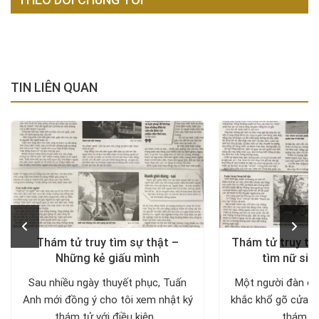
TIN LIÊN QUAN
Thám tử truy tìm sự thật –
Thám tử truy tìm
Những kẻ giấu mình
tìm nữ sin
Sau nhiều ngày thuyết phục, Tuấn
Một người đàn ôn
Anh mới đồng ý cho tôi xem nhật ký
khắc khổ gõ cửa c
thám tử với điều kiện...
thám tử 