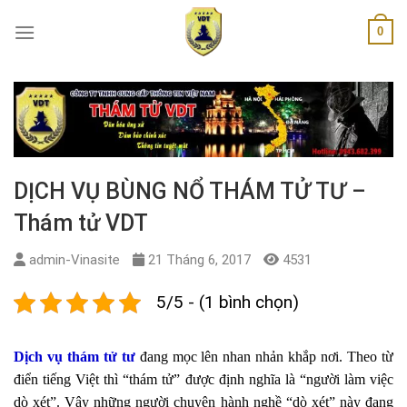
Skip
0
to
content
DỊCH VỤ BÙNG NỔ THÁM TỬ TƯ –
Thám tử VDT
admin-Vinasite
21 Tháng 6, 2017
4531
5/5 - (1 bình chọn)
Dịch vụ thám tử tư
đang mọc lên nhan nhản khắp nơi. Theo từ
điển tiếng Việt thì “thám tử” được định nghĩa là “người làm việc
dò xét”. Vậy những người chuyên hành nghề “dò xét” này đang