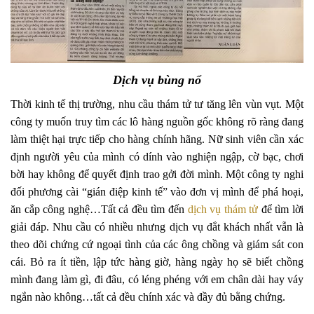
Dịch vụ bùng nổ
Thời kinh tế thị trường, nhu cầu thám tử tư tăng lên vùn vụt. Một
công ty muốn truy tìm các lô hàng nguồn gốc không rõ ràng đang
làm thiệt hại trực tiếp cho hàng chính hãng. Nữ sinh viên cần xác
định người yêu của mình có dính vào nghiện ngập, cờ bạc, chơi
bời hay không để quyết định trao gởi đời mình. Một công ty nghi
đối phương cài “gián điệp kinh tế” vào đơn vị mình để phá hoại,
ăn cắp công nghệ…Tất cả đều tìm đến
dịch vụ thám tử
để tìm lời
giải đáp. Nhu cầu có nhiều nhưng dịch vụ đắt khách nhất vẫn là
theo dõi chứng cứ ngoại tình của các ông chồng và giám sát con
cái. Bỏ ra ít tiền, lập tức hàng giờ, hàng ngày họ sẽ biết chồng
mình đang làm gì, đi đâu, có léng phéng với em chân dài hay váy
ngắn nào không…tất cả đều chính xác và đầy đủ bằng chứng.