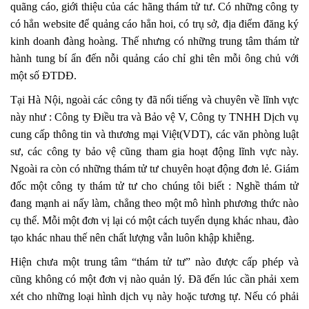
quãng cáo, giới thiệu của các hãng thám tử tư. Có những công ty
có hẳn website để quảng cáo hẳn hoi, có trụ sở, địa điểm đăng ký
kinh doanh đàng hoàng. Thế nhưng có những trung tâm thám tử
hành tung bí ẩn đến nỗi quảng cáo chỉ ghi tên mỗi ông chủ với
một số ĐTDĐ.
Tại Hà Nội, ngoài các công ty đã nổi tiếng và chuyên về lĩnh vực
này như : Công ty Điều tra và Bảo vệ V, Công ty TNHH Dịch vụ
cung cấp thông tin và thương mại Việt(VDT), các văn phòng luật
sư, các công ty bảo vệ cũng tham gia hoạt động lĩnh vực này.
Ngoài ra còn có những thám tử tư chuyên hoạt động đơn lẻ. Giám
đốc một công ty thám tử tư cho chúng tôi biết : Nghề thám tử
đang mạnh ai nấy làm, chẳng theo một mô hình phương thức nào
cụ thể. Mỗi một đơn vị lại có một cách tuyển dụng khác nhau, đào
tạo khác nhau thế nên chất lượng vẫn luôn khập khiễng.
Hiện chưa một trung tâm “thám tử tư” nào được cấp phép và
cũng không có một đơn vị nào quản lý. Đã đến lúc cần phải xem
xét cho những loại hình dịch vụ này hoặc tương tự. Nếu có phải