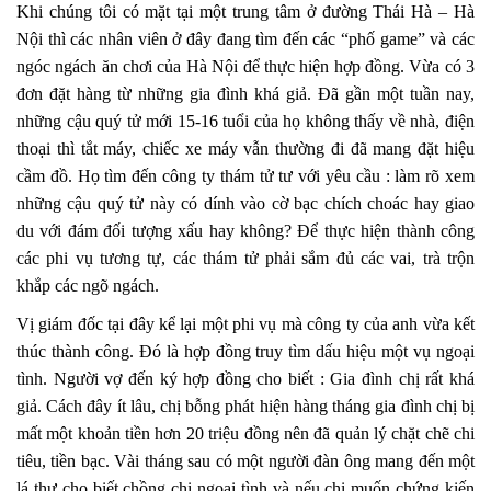
Khi chúng tôi có mặt tại một trung tâm ở đường Thái Hà – Hà
Nội thì các nhân viên ở đây đang tìm đến các “phố game” và các
ngóc ngách ăn chơi của Hà Nội để thực hiện hợp đồng. Vừa có 3
đơn đặt hàng từ những gia đình khá giả. Đã gần một tuần nay,
những cậu quý tử mới 15-16 tuổi của họ không thấy về nhà, điện
thoại thì tắt máy, chiếc xe máy vẫn thường đi đã mang đặt hiệu
cầm đồ. Họ tìm đến công ty thám tử tư với yêu cầu : làm rõ xem
những cậu quý tử này có dính vào cờ bạc chích choác hay giao
du với đám đối tượng xấu hay không? Để thực hiện thành công
các phi vụ tương tự, các thám tử phải sắm đủ các vai, trà trộn
khắp các ngõ ngách.
Vị giám đốc tại đây kể lại một phi vụ mà công ty của anh vừa kết
thúc thành công. Đó là hợp đồng truy tìm dấu hiệu một vụ ngoại
tình. Người vợ đến ký hợp đồng cho biết : Gia đình chị rất khá
giả. Cách đây ít lâu, chị bỗng phát hiện hàng tháng gia đình chị bị
mất một khoản tiền hơn 20 triệu đồng nên đã quản lý chặt chẽ chi
tiêu, tiền bạc. Vài tháng sau có một người đàn ông mang đến một
lá thư cho biết chồng chị ngoại tình và nếu chị muốn chứng kiến