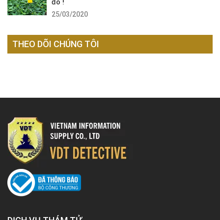
đó !
25/03/2020
THEO DÕI CHÚNG TÔI