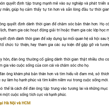
ôn quyết định tập trung mạnh mẽ vào sự nghiệp và phát triển 
ự mãn, giúp họ cảm thấy tự tin hơn và sẵn lòng đầu tư thời gia
 ông quyết định dành thời gian để chăm sóc bản thân hơn. Họ c
 lịch, tham gia các hoạt động giải trí hoặc tham gia các lớp học m
yết định dành thời gian để xây dựng lại mối quan hệ xã hội sau l
 tổ chức từ thiện, hay tham gia các sự kiện để gặp gỡ và tươn
y hôn, đàn ông thường cố gắng dành thời gian thật nhiều cho co
m gia vào cuộc sống của con cái và chăm sóc cho họ.
 đàn ông khám phá bản thân hơn và tìm hiểu về đam mê, sở thích
 sự làm họ hạnh phúc và tìm kiếm niềm vui trong cuộc sống mới.
ó thể là cách để đàn ông tập trung vào tương lai và những mục 
ới một cuộc sống tích cực và hạnh phúc.
ại Hà Nội và HCM