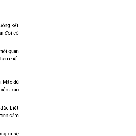
hường kết
ạn đời có
 mối quan
 hạn chế.
i. Mặc dù
g cảm xúc
 đặc biệt
 tình cảm
ững gì sẽ