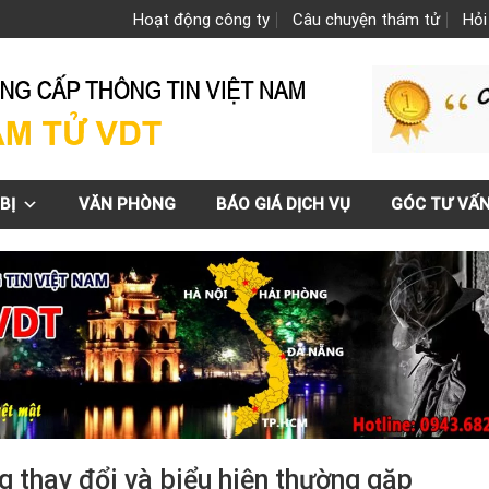
Hoạt động công ty
Câu chuyện thám tử
Hỏi
BỊ
VĂN PHÒNG
BÁO GIÁ DỊCH VỤ
GÓC TƯ VẤ
g thay đổi và biểu hiện thường gặp