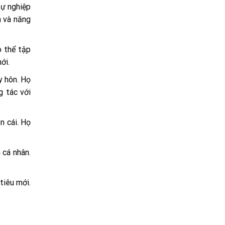
sự nghiệp
n và năng
ó thể tập
ới.
y hôn. Họ
g tác với
n cái. Họ
 cá nhân.
tiêu mới.