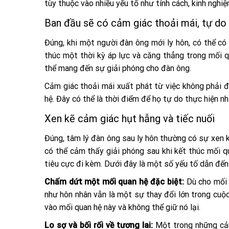
tùy thuộc vào nhiều yếu tố như tính cách, kinh nghiệ
Ban đầu sẽ có cảm giác thoải mái, tự do
Đúng, khi một người đàn ông mới ly hôn, có thể có
thúc một thời kỳ áp lực và căng thẳng trong mối 
thể mang đến sự giải phóng cho đàn ông.
Cảm giác thoải mái xuất phát từ việc không phải đố
hệ. Đây có thể là thời điểm để họ tự do thực hiện n
Xen kẽ cảm giác hụt hẫng và tiếc nuối
Đúng, tâm lý đàn ông sau ly hôn thường có sự xen k
có thể cảm thấy giải phóng sau khi kết thúc mối 
tiêu cực đi kèm. Dưới đây là một số yếu tố dẫn đến 
Chấm dứt một mối quan hệ đặc biệt:
Dù cho mối 
như hôn nhân vẫn là một sự thay đổi lớn trong cuộ
vào mối quan hệ này và không thể giữ nó lại.
Lo sợ và bối rối về tương lai:
Một trong những cảm 