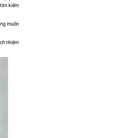
 tìm kiếm
 ông muốn
ách nhiệm