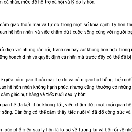
m cá nhân, mức độ hỗ trợ xã hội và lý do ly hôn.
 cảm giác thoải mái và tự do trong một số khía cạnh. Ly hôn t
quan hệ hôn nhân, và việc chấm dứt cuộc sống cùng với người b
i diện với những rắc rối, tranh cãi hay sự không hòa hợp trong
hững hoạch định và quyết định cá nhân mà trước đây có thể đã bị
ẽ giữa cảm giác thoải mái, tự do và cảm giác hụt hẫng, tiếc nuố
quan hệ hôn nhân không hạnh phúc, nhưng cũng thường có nhữn
cảm giác hụt hẫng và tiếc nuối sau ly hôn:
quan hệ đã kết thúc không tốt, việc chấm dứt một mối quan hệ
c sống. Đàn ông có thể cảm thấy tiếc nuối vì đã đổ công sức và
xúc phổ biến sau ly hôn là lo sợ về tương lai và bối rối về nh