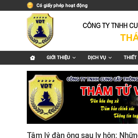
Skip
Có giấy phép hoạt động
to
content
GIỚI THIỆU
DỊCH VỤ
THIẾT 
Tâm lý đàn ông sau ly hôn: Nhữn