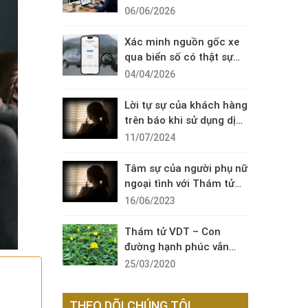
Diện Cuộc Gọi Đáng Ngờ
06/06/2026
Xác minh nguồn gốc xe
qua biển số có thật sự
cần thiết?
04/04/2026
Lời tự sự của khách hàng
trên báo khi sử dụng dịch
vụ thám tử sài gòn VDT
11/07/2024
Tâm sự của người phụ nữ
ngoại tình với Thám tử
VDT
16/06/2023
Thám tử VDT – Con
đường hạnh phúc vẫn
còn đó !
25/03/2020
THEO DÕI CHÚNG TÔI