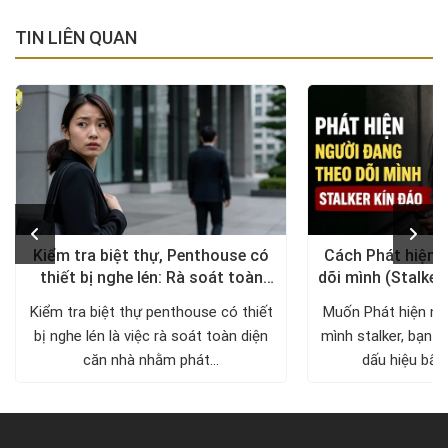
TIN LIÊN QUAN
Kiểm tra biệt thự, Penthouse có
Cách Phát hiện 
thiết bị nghe lén: Rà soát toàn
dõi mình (Stalker
diện, trả lại không gian riêng tư
xử lý a
Kiểm tra biệt thự penthouse có thiết
Muốn Phát hiện ng
bị nghe lén là việc rà soát toàn diện
mình stalker, bạn c
căn nhà nhằm phát...
dấu hiệu bất 