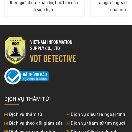
theo giờ, điểm khác biệt cốt lõi nằm
ra người ngoài biế
ở việc bạn...
của con, nơi
DỊCH VỤ THÁM TỬ
Dịch vụ thám tử
Dịch vụ điều tra ngoại tình
Dịch vụ theo dõi giám sát
Dịch vụ thám tử tìm người
Dịch vụ xác minh nhân
Dịch vụ điều tra doanh