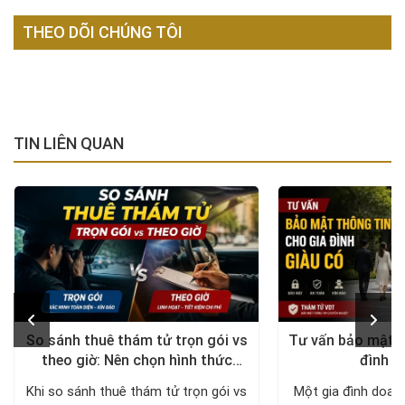
THEO DÕI CHÚNG TÔI
TIN LIÊN QUAN
So sánh thuê thám tử trọn gói vs
Tư vấn bảo mật t
theo giờ: Nên chọn hình thức
đình g
nào?
Khi so sánh thuê thám tử trọn gói vs
Một gia đình doan