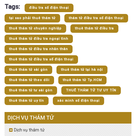
Tags:
điều tra số điện thoại
tại sao phải thuê thám tử
thám tử điều tra số điện thoại
thuê thám tử chuyên nghiệp
thuê thám tử điều tra
thuê thám tử điều tra ngoại tình
thuê thám tử điều tra nhân thân
thuê thám tử điều tra số điện thoại
thuê thám tử sài gòn
thuê thám tử tại hà nội
thuê thám tử theo dõi
thuê thám tử Tp.HCM
thuê thám tử tư sài gòn
THUÊ THÁM TỬ TƯ UY TÍN
thuê thám tử uy tín
xác minh số điện thoại
DỊCH VỤ THÁM TỬ
Dịch vụ thám tử