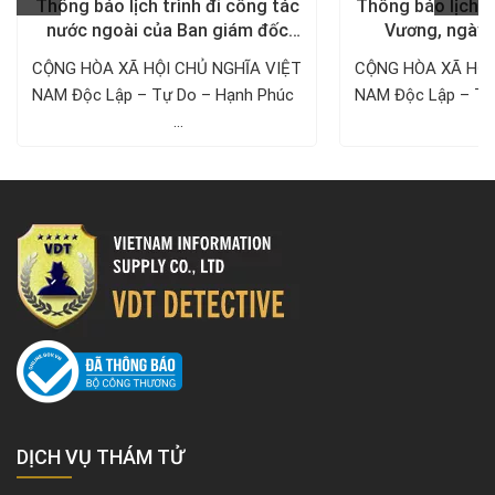
Thông báo lịch trình đi công tác
Thông báo lịch n
nước ngoài của Ban giám đốc
Vương, ngày 
Công ty Thám tử VDT năm 2024
1/5/
CỘNG HÒA XÃ HỘI CHỦ NGHĨA VIỆT
CỘNG HÒA XÃ HỘI
NAM Độc Lập – Tự Do – Hạnh Phúc ­­­­­­­­­­­­­­­­­­­­
NAM Độc Lập – Tự Do – Hạnh 
...
..
DỊCH VỤ THÁM TỬ