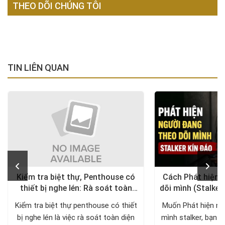
THEO DÕI CHÚNG TÔI
TIN LIÊN QUAN
Kiểm tra biệt thự, Penthouse có
Cách Phát hiện 
thiết bị nghe lén: Rà soát toàn
dõi mình (Stalker
diện, trả lại không gian riêng tư
xử lý a
Kiểm tra biệt thự penthouse có thiết
Muốn Phát hiện ng
bị nghe lén là việc rà soát toàn diện
mình stalker, bạn c