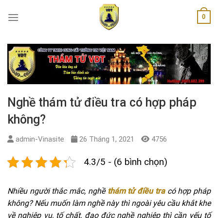
Skip
0
to
content
Nghề thám tử điều tra có hợp pháp
không?
admin-Vinasite
26 Tháng 1, 2021
4756
4.3/5 - (6 bình chọn)
Nhiều người thắc mắc, nghề
thám tử điều tra
có hợp pháp
không? Nếu muốn làm nghề này thì ngoài yêu cầu khắt khe
về nghiệp vụ, tố chất, đạo đức nghề nghiệp thì cần yếu tố