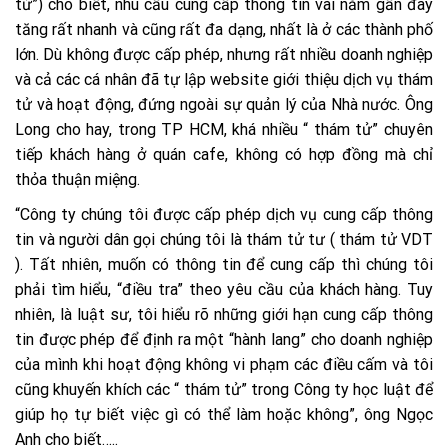
tử”) cho biết, nhu cầu cung cấp thông tin vài năm gần đây
tăng rất nhanh và cũng rất đa dạng, nhất là ở các thành phố
lớn. Dù không được cấp phép, nhưng rất nhiều doanh nghiệp
và cả các cá nhân đã tự lập website giới thiệu dịch vụ thám
tử và hoạt động, đứng ngoài sự quản lý của Nhà nước. Ông
Long cho hay, trong TP HCM, khá nhiều “ thám tử” chuyên
tiếp khách hàng ở quán cafe, không có hợp đồng mà chỉ
thỏa thuận miệng.
“Công ty chúng tôi được cấp phép dịch vụ cung cấp thông
tin và người dân gọi chúng tôi là thám tử tư ( thám tử VDT
). Tất nhiên, muốn có thông tin để cung cấp thì chúng tôi
phải tìm hiểu, “điều tra” theo yêu cầu của khách hàng. Tuy
nhiên, là luật sư, tôi hiểu rõ những giới hạn cung cấp thông
tin được phép để định ra một “hành lang” cho doanh nghiệp
của mình khi hoạt động không vi phạm các điều cấm và tôi
cũng khuyến khích các “ thám tử” trong Công ty học luật để
giúp họ tự biết việc gì có thể làm hoặc không”, ông Ngọc
Anh cho biết…..