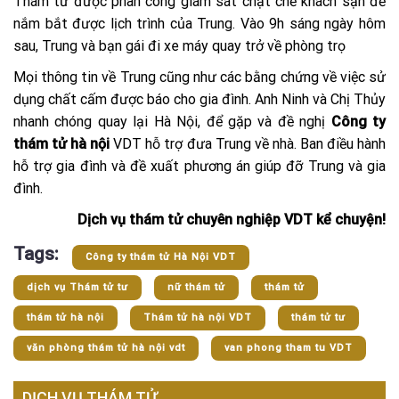
Thám tử được phân công giám sát chặt chẽ khách sạn để
nắm bắt được lịch trình của Trung. Vào 9h sáng ngày hôm
sau, Trung và bạn gái đi xe máy quay trở về phòng trọ
Mọi thông tin về Trung cũng như các bằng chứng về việc sử
dụng chất cấm được báo cho gia đình. Anh Ninh và Chị Thủy
nhanh chóng quay lại Hà Nội, để gặp và đề nghị
Công ty
thám tử hà nội
VDT hỗ trợ đưa Trung về nhà. Ban điều hành
hỗ trợ gia đình và đề xuất phương án giúp đỡ Trung và gia
đình.
Dịch vụ thám tử chuyên nghiệp VDT kể chuyện!
Tags:
Công ty thám tử Hà Nội VDT
dịch vụ Thám tử tư
nữ thám tử
thám tử
thám tử hà nội
Thám tử hà nội VDT
thám tử tư
văn phòng thám tử hà nội vdt
van phong tham tu VDT
DỊCH VỤ THÁM TỬ