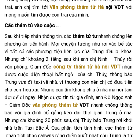
trai, anh chị tìm tới
Văn phòng thám tử Hà
nội VDT
với
mong muốn tìm được con trai của mình.
Các thám tử vào cuộc ….
Sau khi tiếp nhận thông tin, các
thám tử tư
nhanh chóng lên
phương án tiến hành. Mọi chuyện tưởng như rơi vào bế tắc
vì tất cả các phương tiện liên lạc của Trung đều bị khóa.
Nhưng chỉ khoảng 2 tiếng sau khi anh chị Ninh – Thủy rời
văn phòng. Giám đốc
công ty thám tử hà nội VDT
nhận
được cuộc điện thoại bất ngờ của chị Thủy, thông báo
Trung vừa đi taxi về nhà, vì thương con nên chị có đưa tiền
cho con tiêu xài. Nhưng cậu ấm không chịu ở nhà mà nói taxi
đợi để đi ngay. Nhận được tin từ gia đình, anh Đỗ Ngọc Anh
– Giám Đốc
văn phòng thám tử
VDT
nhanh chóng thông
báo với gia đình cố gắng kéo dài thời gian Trung ở nhà.
Nhưng chỉ khoảng 20 phút sau, chị Thủy báo Trung rời khỏi
nhà trên Taxi Bắc Á. Qua phân tích tình hình, các thám tử
phân tích chắc cahwns rằng điểm xuất phát cảu Trung là từ