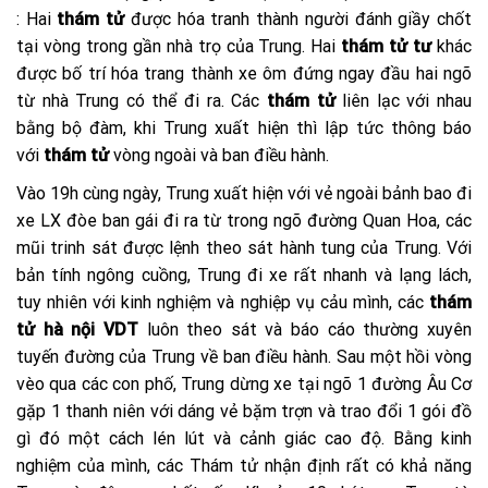
: Hai
thám tử
được hóa tranh thành người đánh giầy chốt
tại vòng trong gần nhà trọ của Trung. Hai
thám tử tư
khác
được bố trí hóa trang thành xe ôm đứng ngay đầu hai ngõ
từ nhà Trung có thể đi ra. Các
thám tử
liên lạc với nhau
bằng bộ đàm, khi Trung xuất hiện thì lập tức thông báo
với
thám tử
vòng ngoài và ban điều hành.
Vào 19h cùng ngày, Trung xuất hiện với vẻ ngoài bảnh bao đi
xe LX đòe ban gái đi ra từ trong ngõ đường Quan Hoa, các
mũi trinh sát được lệnh theo sát hành tung của Trung. Với
bản tính ngông cuồng, Trung đi xe rất nhanh và lạng lách,
tuy nhiên với kinh nghiệm và nghiệp vụ cảu mình, các
thám
tử hà nội VDT
luôn theo sát và báo cáo thường xuyên
tuyến đường của Trung về ban điều hành. Sau một hồi vòng
vèo qua các con phố, Trung dừng xe tại ngõ 1 đường Âu Cơ
gặp 1 thanh niên với dáng vẻ bặm trợn và trao đổi 1 gói đồ
gì đó một cách lén lút và cảnh giác cao độ. Bằng kinh
nghiệm của mình, các Thám tử nhận định rất có khả năng