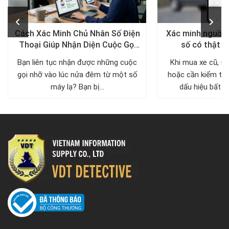
Cách Xác Minh Chủ Nhân Số Điện
Xác minh nguồn 
Thoại Giúp Nhận Diện Cuộc Gọi
số có thật s
Đáng Ngờ
Bạn liên tục nhận được những cuộc
Khi mua xe cũ, n
gọi nhỡ vào lúc nửa đêm từ một số
hoặc cần kiểm tra
máy lạ? Bạn bị...
dấu hiệu bất th