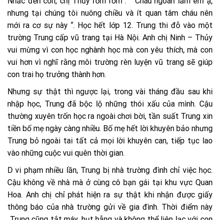
Nhắc đến con, chị Thủy rơm rớm : ” Cháu ngoan lắm em ạ,
nhưng tại chúng tôi nuông chiều và ít quan tâm cháu nên
mới ra cơ sự này “. Học hết lớp 12. Trung thi đỗ vào một
trường Trung cấp vũ trang tại Hà Nội. Anh chị Ninh – Thủy
vui mừng vì con học nghành học mà con yêu thích, mà con
vui hơn vì nghĩ rằng môi trường rèn luyện vũ trang sẽ giúp
con trai họ trưởng thành hơn.
Nhưng sự thật thì ngược lại, trong vài tháng đầu sau khi
nhập học, Trung đã bộc lộ những thói xấu của mình. Cậu
thường xuyên trốn học ra ngoài chơi bời, tần suất Trung xin
tiền bố mẹ ngày càng nhiều. Bố mẹ hết lời khuyên bảo nhưng
Trung bỏ ngoài tai tất cả mọi lời khuyên can, tiếp tục lao
vào những cuộc vui quên thời gian.
D vi phạm nhiều lần, Trung bị nhà trường đình chỉ việc học.
Cậu không về nhà mà ở cùng cô bạn gái tại khu vực Quan
Hoa. Anh chị chỉ phát hiện ra sự thật khi nhận được giấy
thông báo của nhà trường gửi về gia đình. Thời điểm này
Trung cũng tắt máy, hụt hẫng và không thể liên lạc với con