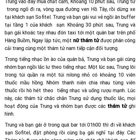
Trung vào đây mua chất cấm, Khoảng 10 phút sau, Trung từ
trong ngõ đi ra, vòng qua đường ven Hồ Tây, rồi dừng xe
tại khách sạn Sofitel. Trung và bạn gái vui vẻ ngồi ăn buffer
tại tầng 1 của khách sạn. Khoảng 30 phút sau, Trung và
bạn gái khoác tay nhau đón taxi tới một quán bar trên phố
Hàng Buồm, Ngay lập tức, một
nữ thám tử
được phân công
cải trang cùng một thám tử nam tiếp cận đối tượng.
Trong tiếng nhạc ồn ào của quán bả, Trung và bạn gái cùng
nhóm bạn ngồi lắc lư theo tiếng nhạc. Một lúc sau, Trung lôi
trong túi quần ra một túi nilong nhỏ có khoảng 10 viên
thuốc mầu hồng. Nhóm thanh niên chia nhau từng viên
thuốc rồi hò hét theo tiếng nhạc và uống rượu mạnh. Lúc
này, các thám tử chắc chắn Trung sử dụng thuốc lắc, mọi
hoạt động của Trung và nhóm bạn được các
thám tử
ghi
hình.
Trung và bạn gái ở trong quá bar tới 01h00 thì đi về khách
sạn Sofitel, đặt phòng rồi cùng bạ gái nghỉ tại đây. Các