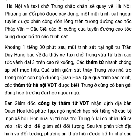
Hà Nội và taxi chở Trung chắc chắn sẽ quay về Hà Nội.
Phương án đối phó được xây dựng, một mũi trinh sát ngoại
tuyến được phân công đón lõng trên tướng đường cao tốc
Pháp Vân – Cầu Giẽ, các lối xuống của tuyến đường cao tốc
cũng được bố trí các trinh sát.
Khoảng 1 tiếng 30 phút sau, mũi trinh sát tại ngã tư Trần
Duy Hưng báo về đã thấy xe taxi chở Trung vừa từ trên cao
tốc vành đai 3 trên cao rẽ xuống,. Các
thám tử
nhanh chóng
áp sát mục tiêu. Quá trình giám sát thấy Trung vào nhà trọ
trong một con ngõ đường Quan Hoa. Qua quá trình xác minh,
các
thám tử hà nội VDT
được biết Trung ở cùng cô bạn gái
đang học trường đại học ngoại ngữ.
Ban Giám đốc
công ty thám tử VDT
nhận định địa bàn
Quan Hoa khá phức tạp, ngõ nghách hẹp nổi tiếng về các tệ
nạn xã hội. Hơn nữa, vị trí nhà trọ Trung ở lại có nhiều lối ra
vào , rất khó để giám sát đối tượng. Sau khi phân tích địa
hình và đối tượng, phương án thực hiện được bố trí như sau