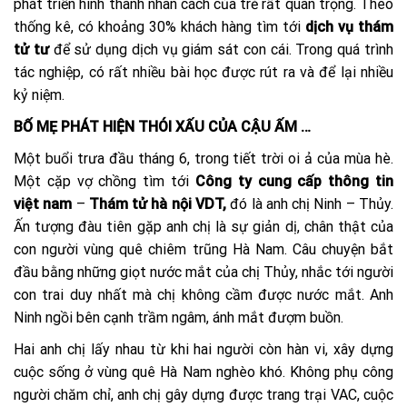
phát triển hình thành nhân cách của trẻ rất quan trọng. Theo
thống kê, có khoảng 30% khách hàng tìm tới
dịch vụ thám
tử tư
để sử dụng dịch vụ giám sát con cái. Trong quá trình
tác nghiệp, có rất nhiều bài học được rút ra và để lại nhiều
kỷ niệm.
BỐ MẸ PHÁT HIỆN THÓI XẤU CỦA CẬU ẤM …
Một buổi trưa đầu tháng 6, trong tiết trời oi ả của mùa hè.
Một cặp vợ chồng tìm tới
Công ty cung cấp thông tin
việt nam
–
Thám tử hà nội VDT,
đó là anh chị Ninh – Thủy.
Ấn tượng đàu tiên gặp anh chị là sự giản dị, chân thật của
con người vùng quê chiêm trũng Hà Nam. Câu chuyện bắt
đầu bằng những giọt nước mắt của chị Thủy, nhắc tới người
con trai duy nhất mà chị không cầm được nước mắt. Anh
Ninh ngồi bên cạnh trầm ngâm, ánh mắt đượm buồn.
Hai anh chị lấy nhau từ khi hai người còn hàn vi, xây dựng
cuộc sống ở vùng quê Hà Nam nghèo khó. Không phụ công
người chăm chỉ, anh chị gây dựng được trang trại VAC, cuộc