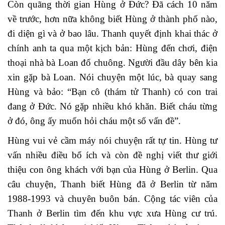
Còn quãng thời gian Hùng ở Đức? Đã cách 10 năm
về trước, hơn nữa không biết Hùng ở thành phố nào,
đi diện gì và ở bao lâu. Thanh quyết định khai thác ở
chính anh ta qua một kịch bản: Hùng đến chơi, điện
thoại nhà bà Loan đổ chuông. Người đầu dây bên kia
xin gặp bà Loan. Nói chuyện một lúc, bà quay sang
Hùng và bảo: “Bạn cô (thám tử Thanh) có con trai
đang ở Đức. Nó gặp nhiều khó khăn. Biết cháu từng
ở đó, ông ấy muốn hỏi cháu một số vấn đề”.
Hùng vui vẻ cầm máy nói chuyện rất tự tin. Hùng tư
vấn nhiều điều bổ ích và còn đề nghị viết thư giới
thiệu con ông khách với bạn của Hùng ở Berlin. Qua
câu chuyện, Thanh biết Hùng đã ở Berlin từ năm
1988-1993 và chuyên buôn bán. Cộng tác viên của
Thanh ở Berlin tìm đến khu vực xưa Hùng cư trú.