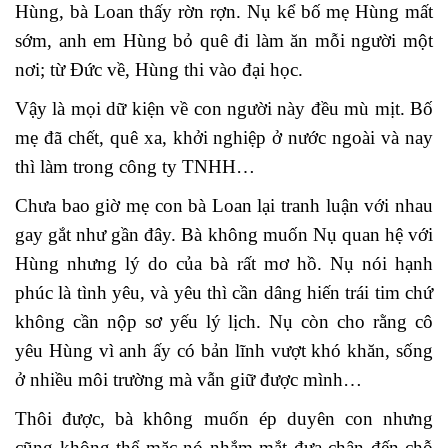
Hùng, bà Loan thấy rờn rợn. Nụ kể bố mẹ Hùng mất
sớm, anh em Hùng bỏ quê đi làm ăn mỗi người một
nơi; từ Đức về, Hùng thi vào đại học.
Vậy là mọi dữ kiện về con người này đều mù mịt. Bố
mẹ đã chết, quê xa, khởi nghiệp ở nước ngoài và nay
thì làm trong công ty TNHH…
Chưa bao giờ mẹ con bà Loan lại tranh luận với nhau
gay gắt như gần đây. Bà không muốn Nụ quan hệ với
Hùng nhưng lý do của bà rất mơ hồ. Nụ nói hạnh
phúc là tình yêu, và yêu thì cần dâng hiến trái tim chứ
không cần nộp sơ yếu lý lịch. Nụ còn cho rằng cô
yêu Hùng vì anh ấy có bản lĩnh vượt khó khăn, sống
ở nhiều môi trường mà vẫn giữ được mình…
Thôi được, bà không muốn ép duyên con nhưng
cũng không thể mặc nó nhắm mắt đưa chân đến chỗ