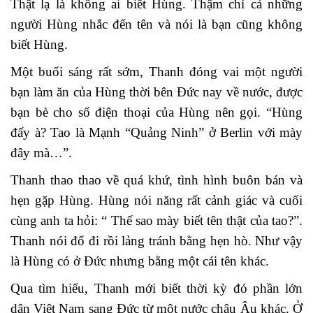
Thật lạ là không ai biết Hùng. Thậm chí cả những
người Hùng nhắc đến tên và nói là bạn cũng không
biết Hùng.
Một buổi sáng rất sớm, Thanh đóng vai một người
bạn làm ăn của Hùng thời bên Đức nay về nước, được
bạn bè cho số điện thoại của Hùng nên gọi. “Hùng
đấy à? Tao là Mạnh “Quảng Ninh” ở Berlin với mày
đây mà…”.
Thanh thao thao về quá khứ, tình hình buôn bán và
hẹn gặp Hùng. Hùng nói năng rất cảnh giác và cuối
cùng anh ta hỏi: “ Thế sao mày biết tên thật của tao?”.
Thanh nói đổ đi rồi lảng tránh bằng hẹn hò. Như vậy
là Hùng có ở Đức nhưng bằng một cái tên khác.
Qua tìm hiểu, Thanh mới biết thời kỳ đó phần lớn
dân Việt Nam sang Đức từ một nước châu Âu khác. Ở