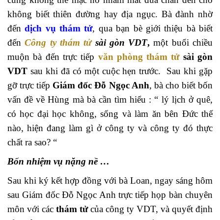
không biết thiên đường hay địa ngục. Bà đành nhờ
đến
dịch vụ thám tử
, qua bạn bè giới thiệu bà biết
đến
Công ty thám tử
sài gòn VDT
,
một buổi chiều
muộn bà đến trực tiếp
văn phòng thám tử
sài gòn
VDT
sau khi đã có một cuộc hẹn trước. Sau khi gặp
gỡ trực tiếp
Giám đốc Đỗ Ngọc Anh
, bà cho biết bốn
vấn đề về Hùng mà bà cần tìm hiểu : “ lý lịch ở quê,
có học đại học không, sống và làm ăn bên Đức thế
nào, hiện đang làm gì ở công ty và công ty đó thực
chất ra sao? “
Bốn nhiệm vụ nặng nề …
Sau khi ký kết hợp đồng với bà Loan, ngay sáng hôm
sau Giám đốc Đỗ Ngọc Anh trực tiếp họp bàn chuyên
môn với các
thám tử
của công ty VDT, và quyết định