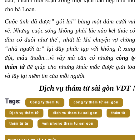
đầu, Thanh mới soạn xong một kịch bản đẹp như mơ
cho bà Loan.
Cuộc tình đã được” gói lại” bằng một đám cưới vui
vẻ. Nhưng cuộc sống không phải lúc nào kết thúc có
dầu có đuôi như thế , nhất là khi chuyện vợ chồng
“nhà người ta” lại đầy phức tạp với không ít xung
đột, mâu thuẫn…vì vậy mà cần có những
công ty
thám tử
để giúp cho những khúc mắc được giải tỏa
và lấy lại niềm tin của mỗi người.
Dịch vụ thám tử sài gòn VDT !
Tags:
Cong ty tham tu
công ty thám tử sài gòn
Dịch vụ thám tử
dich vu tham tu sai gon
thám tử
thám tử tư
van phong tham tu sai gon