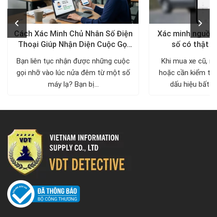
Cách Xác Minh Chủ Nhân Số Điện
Xác minh nguồn 
Thoại Giúp Nhận Diện Cuộc Gọi
số có thật s
Đáng Ngờ
Bạn liên tục nhận được những cuộc
Khi mua xe cũ, n
gọi nhỡ vào lúc nửa đêm từ một số
hoặc cần kiểm tra
máy lạ? Bạn bị...
dấu hiệu bất th