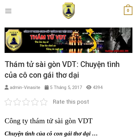
Skip
0
to
content
Thám tử sài gòn VDT: Chuyện tình
của cô con gái thơ dại
admin-Vinasite
5 Tháng 5, 2017
4394
Rate this post
Công ty thám tử sài gòn VDT
Chuyện tình của cô con gái thơ dại …