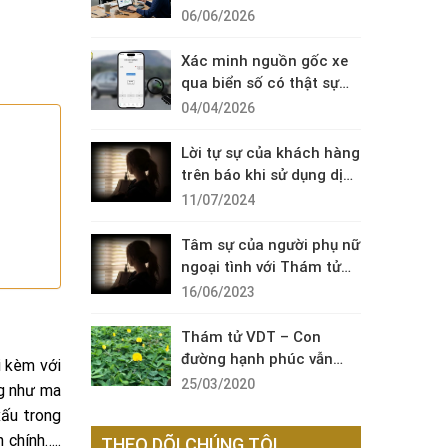
Diện Cuộc Gọi Đáng Ngờ
06/06/2026
Xác minh nguồn gốc xe
qua biển số có thật sự
cần thiết?
04/04/2026
Lời tự sự của khách hàng
trên báo khi sử dụng dịch
vụ thám tử sài gòn VDT
11/07/2024
Tâm sự của người phụ nữ
ngoại tình với Thám tử
VDT
16/06/2023
Thám tử VDT – Con
đường hạnh phúc vẫn
i kèm với
còn đó !
25/03/2020
ng như ma
xấu trong
 chính…..
THEO DÕI CHÚNG TÔI