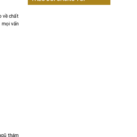
o về chất
t mọi vấn
 ngũ thám