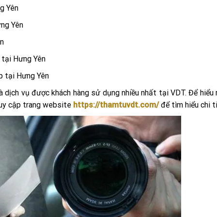
ng Yên
ưng Yên
ên
t tại Hưng Yên
p tại Hưng Yên
là dịch vụ được khách hàng sử dụng nhiều nhất tại VDT. Để hiểu 
ruy cập trang website
https://thamtuvdt.com/
để tìm hiểu chi t