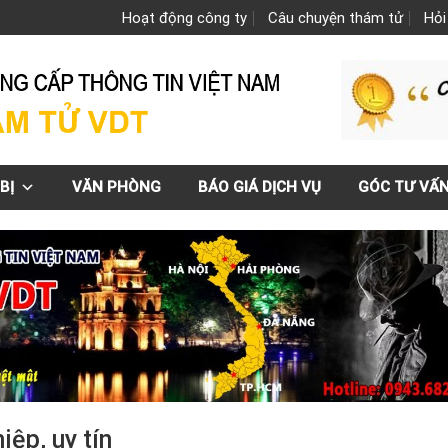
Hoạt động công ty
Câu chuyện thám tử
Hỏi
BỊ
VĂN PHÒNG
BÁO GIÁ DỊCH VỤ
GÓC TƯ VẤ
ệp, uy tín