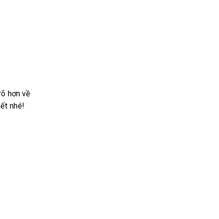
rõ hơn về
iết nhé!