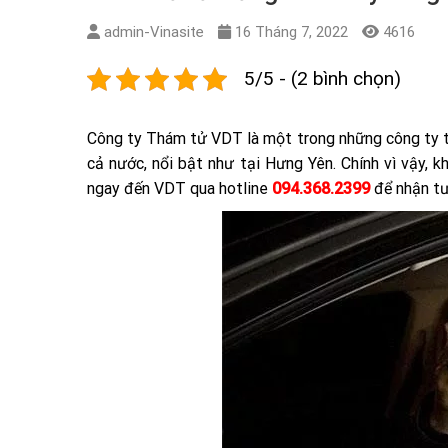
admin-Vinasite
16 Tháng 7, 2022
4616
5/5 - (2 bình chọn)
Công ty Thám tử VDT là một trong những công ty t
cả nước, nổi bật như tại Hưng Yên. Chính vì vậy, 
ngay đến VDT qua hotline
094.368.2399
để nhận tư