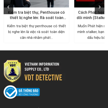
Kiểm tra biệt thự, Penthouse có
Cách Phát hiện 
thiết bị nghe lén: Rà soát toàn
dõi mình (Stalker
diện, trả lại không gian riêng tư
xử lý a
Kiểm tra biệt thự penthouse có thiết
Muốn Phát hiện ng
bị nghe lén là việc rà soát toàn diện
mình stalker, bạn c
căn nhà nhằm phát...
dấu hiệu bất 