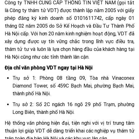
Công ty TNHH CUNG CẤP THÔNG TIN VIỆT NAM (gọi tắt
là Công ty thám tử VDT) được thành lập năm 2005 với giấy
phép đăng ký kinh doanh số 0101611742, cấp ngày 01
tháng 02 năm 2005 do Sở Kế Hoạch và Đầu Tư Thành Phố
Hà Nội cấp. Với hơn 20 năm kinh nghiệm hoạt động, VDT đã
xây dựng được uy tín vững chắc trong lĩnh vực điều tra,
thám tử tư và luôn là lựa chọn hàng đầu của khách hàng tại
Hà Nội cũng như các tỉnh thành lân cận.
Địa chỉ văn phòng VDT ngay tại Hà Nội
Trụ sở 1: Phòng 08 tầng 09, Tòa nhà Vinaconex
Diamond Tower, số 459C Bạch Mai, phường Bạch Mai,
thành phố Hà Nội.
Trụ sở 2: Số 2C ngách 16 ngõ 29 phố Trạm, phường
Long Biên, thành phố Hà Nội.
Hệ thống văn phòng hiện đại, tiện nghi với vị trí trung tâm
thuận lợi giúp VDT dễ dàng triển khai các nghiệp vụ thám tử
trên toàn địa bàn Hà Nội và các khu vực lân cận.