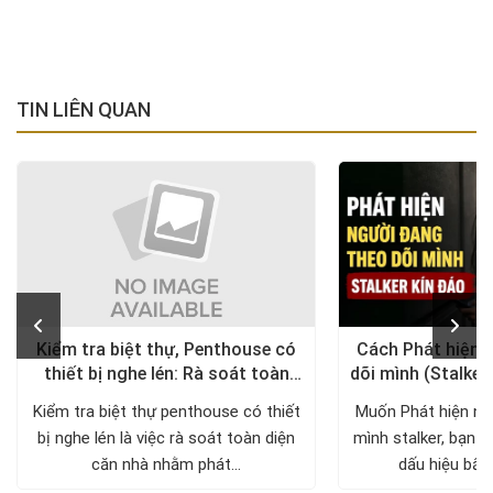
TIN LIÊN QUAN
Kiểm tra biệt thự, Penthouse có
Cách Phát hiện 
thiết bị nghe lén: Rà soát toàn
dõi mình (Stalker
diện, trả lại không gian riêng tư
xử lý a
Kiểm tra biệt thự penthouse có thiết
Muốn Phát hiện ng
bị nghe lén là việc rà soát toàn diện
mình stalker, bạn c
căn nhà nhằm phát...
dấu hiệu bất 