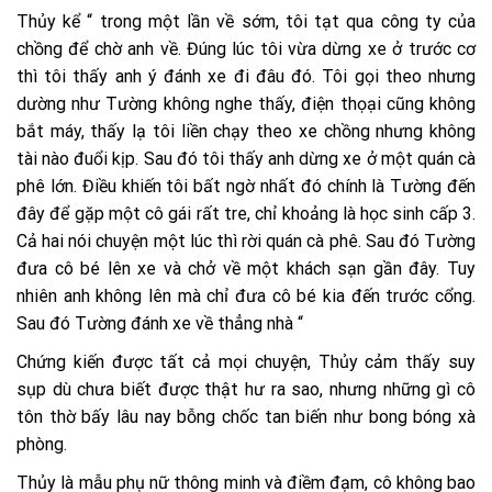
Thủy kể “ trong một lần về sớm, tôi tạt qua công ty của
chồng để chờ anh về. Đúng lúc tôi vừa dừng xe ở trước cơ
thì tôi thấy anh ý đánh xe đi đâu đó. Tôi gọi theo nhưng
dường như Tường không nghe thấy, điện thọại cũng không
bắt máy, thấy lạ tôi liền chạy theo xe chồng nhưng không
tài nào đuổi kịp. Sau đó tôi thấy anh dừng xe ở một quán cà
phê lớn. Điều khiến tôi bất ngờ nhất đó chính là Tường đến
đây để gặp một cô gái rất tre, chỉ khoảng là học sinh cấp 3.
Cả hai nói chuyện một lúc thì rời quán cà phê. Sau đó Tường
đưa cô bé lên xe và chở về một khách sạn gần đây. Tuy
nhiên anh không lên mà chỉ đưa cô bé kia đến trước cổng.
Sau đó Tường đánh xe về thẳng nhà “
Chứng kiến được tất cả mọi chuyện, Thủy cảm thấy suy
sụp dù chưa biết được thật hư ra sao, nhưng những gì cô
tôn thờ bấy lâu nay bỗng chốc tan biến như bong bóng xà
phòng.
Thủy là mẫu phụ nữ thông minh và điềm đạm, cô không bao