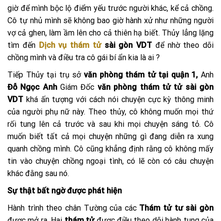
giờ để mình bộc lộ điểm yếu trước người khác, kể cả chồng.
Cô tự nhủ mình sẽ không bao giờ hành xử như những người
vợ cả ghen, làm ầm lên cho cả thiên hạ biết. Thủy lẳng lặng
tìm đến
Dịch vụ thám tử
sài gòn VDT
để nhờ theo dõi
chồng mình và điều tra cô gái bí ẩn kia là ai ?
Tiếp Thủy tại trụ sở
văn phòng thám tử tại quận 1,
Anh
Đỗ Ngọc Anh
Giám Đốc
văn phòng thám tử tử sài gòn
VDT
khá ấn tượng với cách nói chuyện cực kỳ thông minh
của người phụ nữ này. Theo thủy, cô không muốn mọi thứ
rối tung lên cả trước và sau khi mọi chuyện sáng tỏ. Cô
muốn biết tất cả mọi chuyện những gì đang diễn ra xung
quanh chồng mình. Cô cũng khẳng định rằng cô không mấy
tin vào chuyện chồng ngoại tình, có lẽ còn có câu chuyện
khác đằng sau nó.
Sự thật bất ngờ được phát hiện
Hành trình theo chân Tường của các
Thám tử tư sài gòn
được mở ra. Hai
thám tử
được điều theo dõi hành tung của