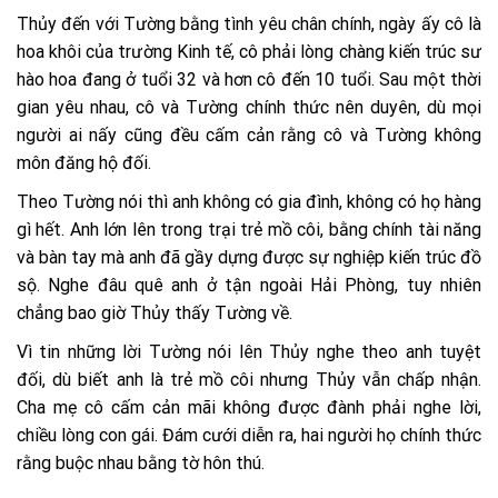
Thủy đến với Tường bằng tình yêu chân chính, ngày ấy cô là
hoa khôi của trường Kinh tế, cô phải lòng chàng kiến trúc sư
hào hoa đang ở tuổi 32 và hơn cô đến 10 tuổi. Sau một thời
gian yêu nhau, cô và Tường chính thức nên duyên, dù mọi
người ai nấy cũng đều cấm cản rằng cô và Tường không
môn đăng hộ đối.
Theo Tường nói thì anh không có gia đình, không có họ hàng
gì hết. Anh lớn lên trong trại trẻ mồ côi, bằng chính tài năng
và bàn tay mà anh đã gầy dựng được sự nghiệp kiến trúc đồ
sộ. Nghe đâu quê anh ở tận ngoài Hải Phòng, tuy nhiên
chẳng bao giờ Thủy thấy Tường về.
Vì tin những lời Tường nói lên Thủy nghe theo anh tuyệt
đối, dù biết anh là trẻ mồ côi nhưng Thủy vẫn chấp nhận.
Cha mẹ cô cấm cản mãi không được đành phải nghe lời,
chiều lòng con gái. Đám cưới diễn ra, hai người họ chính thức
rằng buộc nhau bằng tờ hôn thú.