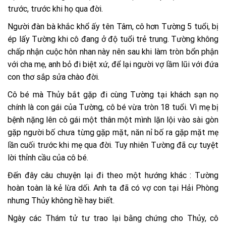
trước, trước khi họ qua đời.
Người đàn bà khắc khổ ấy tên Tâm, cô hơn Tường 5 tuổi, bị
ép lấy Tường khi cô đang ở độ tuổi trẻ trung. Tường không
chấp nhận cuộc hôn nhan này nên sau khi làm tròn bổn phận
với cha mẹ, anh bỏ đi biệt xứ, để lại người vợ lầm lũi với đứa
con thơ sắp sửa chào đời.
Cô bé mà Thủy bắt gặp đi cùng Tường tại khách sạn nọ
chính là con gái của Tường, cô bé vừa tròn 18 tuổi. Vì mẹ bị
bệnh nặng lên cô gái một thân một mình lặn lội vào sài gòn
gặp người bố chưa từng gặp mặt, năn nỉ bố ra gặp mặt mẹ
lần cuối trước khi mẹ qua đời. Tuy nhiên Tường đã cự tuyệt
lời thỉnh cầu của cô bé.
Đến đây câu chuyện lại đi theo một hướng khác : Tường
hoàn toàn là kẻ lừa dối. Anh ta đã có vợ con tại Hải Phòng
nhưng Thủy không hề hay biết.
Ngày các Thám tử tư trao lại bằng chứng cho Thủy, cô