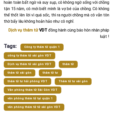
hoàn toàn bất ngờ và suy sụp, cô không ngờ sống với chồng
tận 15 năm, cô mới biết mình là vợ bé của chồng. Cô không
thể thốt lên lời vì quá sốc, thì ra người chồng mà cô vẫn tôn
thờ bấy lâu không hoản hảo như cô nghĩ.
Dịch vụ thám tử
VDT
đồng hành cùng báo hôn nhân pháp
luật !
Tags:
Công ty thám tử quận 1
công ty thám tử sài gòn VDT
Dịch vụ thám tử sài gòn VDT
thám tử
thám tử sài gòn
thám tử tư
thám tử tư hải phòng VDT
Thám tử tư sài gòn
Văn phòng thám tử Sài Gòn VDT
văn phòng thám tử tại quận 1
văn phòng thám tử tử sài gòn VDT