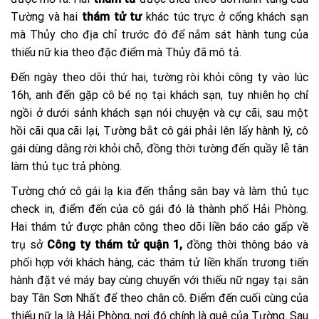
Tường và hai
thám tử tư
khác túc trực ở cổng khách sạn
mà Thủy cho địa chỉ trước đó để nắm sát hành tung của
thiếu nữ kia theo đặc điểm mà Thủy đã mô tả.
Đến ngày theo dõi thứ hai, tường ròi khỏi công ty vào lúc
16h, anh đến gặp cô bé nọ tại khách sạn, tuy nhiên họ chỉ
ngồi ở dưới sảnh khách sạn nói chuyện và cự cãi, sau một
hồi cãi qua cãi lại, Tường bắt cô gái phải lên lấy hành lý, cô
gái dùng dằng rời khỏi chỗ, đồng thời tường đến quầy lễ tân
làm thủ tục trả phòng.
Tường chở cô gái lạ kia đến thẳng sân bay và làm thủ tục
check in, điểm đến của cô gái đó là thành phố Hải Phòng.
Hai thám tử được phân công theo dõi liền báo cáo gấp về
trụ sở
Công ty thám tử quận 1,
đồng thời thông báo và
phối hợp với khách hàng, các thám tử liền khẩn trương tiến
hành đặt vé máy bay cùng chuyến với thiếu nữ ngay tại sân
bay Tân Sơn Nhất để theo chân cô. Điểm đến cuối cùng của
thiếu nữ lạ là Hải Phòng, nơi đó chính là quê của Tường. Sau