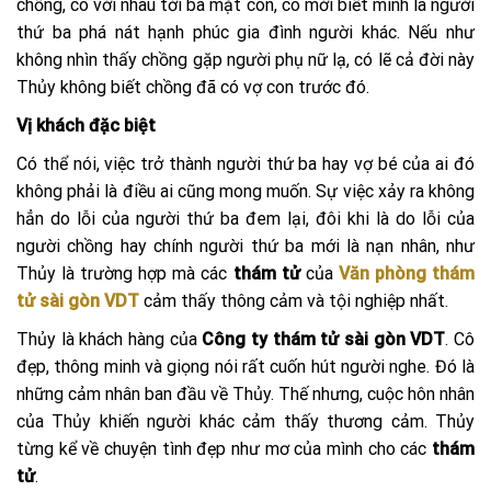
chồng, có với nhau tới ba mặt con, cô mới biết mình là người
thứ ba phá nát hạnh phúc gia đình người khác. Nếu như
không nhìn thấy chồng gặp người phụ nữ lạ, có lẽ cả đời này
Thủy không biết chồng đã có vợ con trước đó.
Vị khách đặc biệt
Có thể nói, việc trở thành người thứ ba hay vợ bé của ai đó
không phải là điều ai cũng mong muốn. Sự việc xảy ra không
hẳn do lỗi của người thứ ba đem lại, đôi khi là do lỗi của
người chồng hay chính người thứ ba mới là nạn nhân, như
Thủy là trường hợp mà các
thám tử
của
Văn phòng thám
tử sài gòn VDT
cảm thấy thông cảm và tội nghiệp nhất.
Thủy là khách hàng của
Công ty thám tử sài gòn VDT
. Cô
đẹp, thông minh và giọng nói rất cuốn hút người nghe. Đó là
những cảm nhân ban đầu về Thủy. Thế nhưng, cuộc hôn nhân
của Thủy khiến người khác cảm thấy thương cảm. Thủy
từng kể về chuyện tình đẹp như mơ của mình cho các
thám
tử
.