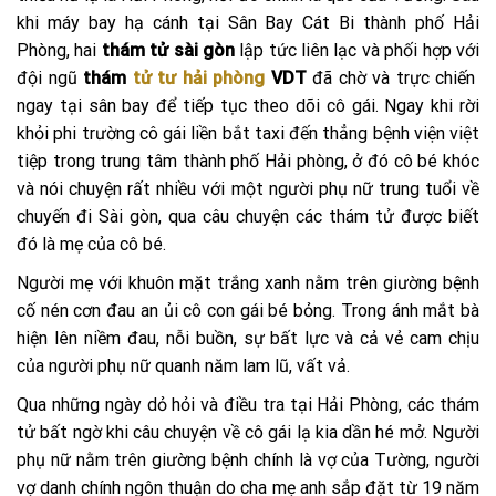
khi máy bay hạ cánh tại Sân Bay Cát Bi thành phố Hải
Phòng, hai
thám tử sài gòn
lập tức liên lạc và phối hợp với
đội ngũ
thám
tử tư hải phòng
VDT
đã chờ và trực chiến
ngay tại sân bay để tiếp tục theo dõi cô gái. Ngay khi rời
khỏi phi trường cô gái liền bắt taxi đến thẳng bệnh viện việt
tiệp trong trung tâm thành phố Hải phòng, ở đó cô bé khóc
và nói chuyện rất nhiều với một người phụ nữ trung tuổi về
chuyến đi Sài gòn, qua câu chuyện các thám tử được biết
đó là mẹ của cô bé.
Người mẹ với khuôn mặt trắng xanh nằm trên giường bệnh
cố nén cơn đau an ủi cô con gái bé bỏng. Trong ánh mắt bà
hiện lên niềm đau, nỗi buồn, sự bất lực và cả vẻ cam chịu
của người phụ nữ quanh năm lam lũ, vất vả.
Qua những ngày dỏ hỏi và điều tra tại Hải Phòng, các thám
tử bất ngờ khi câu chuyện về cô gái lạ kia dần hé mở. Người
phụ nữ nằm trên giường bệnh chính là vợ của Tường, người
vợ danh chính ngôn thuận do cha mẹ anh sắp đặt từ 19 năm