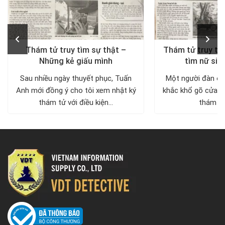
Thám tử truy tìm sự thật –
Thám tử truy tìm
Những kẻ giấu mình
tìm nữ sin
Sau nhiều ngày thuyết phục, Tuấn
Một người đàn ôn
Anh mới đồng ý cho tôi xem nhật ký
khắc khổ gõ cửa c
thám tử với điều kiện...
thám tử 