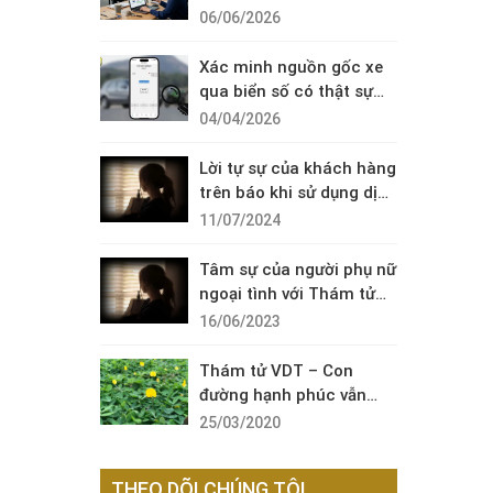
Diện Cuộc Gọi Đáng Ngờ
06/06/2026
Xác minh nguồn gốc xe
qua biển số có thật sự
cần thiết?
04/04/2026
Lời tự sự của khách hàng
trên báo khi sử dụng dịch
vụ thám tử sài gòn VDT
11/07/2024
Tâm sự của người phụ nữ
ngoại tình với Thám tử
VDT
16/06/2023
Thám tử VDT – Con
đường hạnh phúc vẫn
còn đó !
25/03/2020
THEO DÕI CHÚNG TÔI