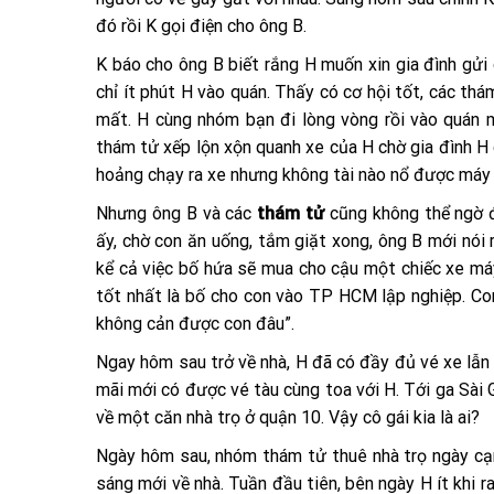
đó rồi K gọi điện cho ông B.
K báo cho ông B biết rắng H muốn xin gia đình gửi c
chỉ ít phút H vào quán. Thấy có cơ hội tốt, các th
mất. H cùng nhóm bạn đi lòng vòng rồi vào quán
thám tử xếp lộn xộn quanh xe của H chờ gia đình H
hoảng chạy ra xe nhưng không tài nào nổ được máy và
Nhưng ông B và các
thám tử
cũng không thể ngờ đ
ấy, chờ con ăn uống, tắm giặt xong, ông B mới nói 
kể cả việc bố hứa sẽ mua cho cậu một chiếc xe máy
tốt nhất là bố cho con vào TP HCM lập nghiệp. Con 
không cản được con đâu”.
Ngay hôm sau trở về nhà, H đã có đầy đủ vé xe lẫn
mãi mới có được vé tàu cùng toa với H. Tới ga Sài G
về một căn nhà trọ ở quận 10. Vậy cô gái kia là ai?
Ngày hôm sau, nhóm thám tử thuê nhà trọ ngày cạn
sáng mới về nhà. Tuần đầu tiên, bên ngày H ít khi r