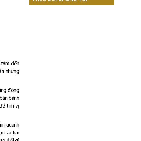
 tâm đến
lần nhưng
rung đông
 bán bánh
ể tìm vị
hìn quanh
ạn và hai
ao đổi gì