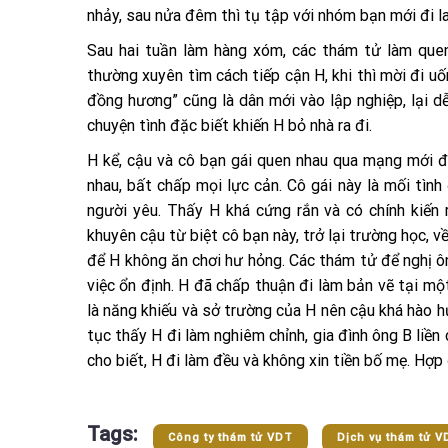
nhảy, sau nửa đêm thì tụ tập với nhóm bạn mới đi l
Sau hai tuần làm hàng xóm, các thám tử làm que
thường xuyên tìm cách tiếp cận H, khi thì mời đi uốn
đồng hương” cũng là dân mới vào lập nghiệp, lại d
chuyện tình đặc biết khiến H bỏ nhà ra đi.
H kể, cậu và cô bạn gái quen nhau qua mạng mới đ
nhau, bất chấp mọi lực cản. Cô gái này là mối tìn
người yêu. Thấy H khá cứng rắn và có chính kiến 
khuyên cậu từ biệt cô bạn này, trở lại trường học, 
để H không ăn chơi hư hỏng. Các thám tử để nghị ôn
việc ổn định. H đã chấp thuận đi làm bản vẽ tại mộ
là năng khiếu và sở trường của H nên cậu khá hào h
tục thấy H đi làm nghiêm chỉnh, gia đình ông B liề
cho biết, H đi làm đều và không xin tiền bố mẹ. Hợ
Tags:
Công ty thám tử VDT
Dịch vụ thám tử V