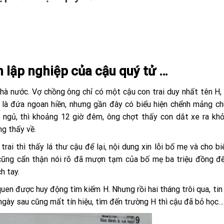
 lập nghiệp của cậu quý tử …
hà nước. Vợ chồng ông chỉ có một cậu con trai duy nhất tên H,
 là đứa ngoan hiền, nhưng gần đây có biểu hiện chểnh mảng c
 ngủ, thì khoảng 12 giờ đêm, ông chợt thấy con dắt xe ra kh
ng thấy về.
trai thì thấy lá thư cậu để lại, nội dung xin lỗi bố mẹ và cho bi
cũng cẩn thận nói rõ đã mượn tạm của bố mẹ ba triệu đồng để
h tay.
uen được huy động tìm kiếm H. Nhưng rồi hai tháng trôi qua, tin
 ngày sau cũng mất tín hiệu, tìm đến trường H thì cậu đã bỏ học…