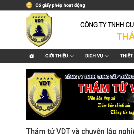
Skip
Có giấy phép hoạt động
to
content
GIỚI THIỆU
DỊCH VỤ
THIẾT 
Thám tử VDT và chuyện lập nghi