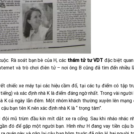
uộc. Rà soát bạn bè của H, các
thám tử tư VDT
đặc biệt quan
ternet và trò chơi điên tử – nơi ông B cũng đã tìm đến nhiều 
ết chiếc xe máy tại các hiệu cầm đổ, tại các tụ điểm có tập t
 tiếng) và xác định nhà K là điểm đáng ngờ nhất. Trong vài người
à K cả ngày lẫn đêm. Một nhóm khách thường xuyên lên mạng đ
cậu bạn tên K nên xác định nhà K là “ trọng tâm”.
H đội mũ trùm đầu kín mít dắt xe ra cổng. Sau khi nháo nhác n
gần đó để gặp một người bạn. Hình như H đang vay tiền cậu b
ra quán này và gặp lại cậu bạn hôm trước đã gặp H, hai người tr