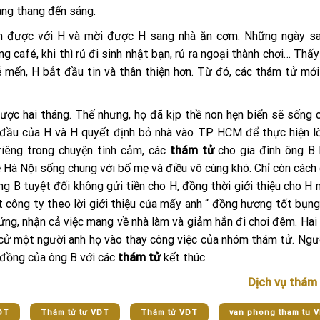
ang thang đến sáng.
n được với H và mời được H sang nhà ăn cơm. Những ngày sa
g café, khi thì rủ đi sinh nhật bạn, rủ ra ngoại thành chơi… Thấy 
ễ mến, H bắt đầu tin và thân thiện hơn. Từ đó, các thám tử mới
ược hai tháng. Thế nhưng, họ đã kịp thề non hẹn biển sẽ sống 
h đầu của H và H quyết định bỏ nhà vào TP HCM để thực hiện lờ
riêng trong chuyện tình cảm, các
thám tử
cho gia đình ông B 
về Hà Nội sống chung với bố mẹ và điều vô cùng khó. Chỉ còn cách
g B tuyệt đối không gửi tiền cho H, đồng thời giới thiệu cho H
t công ty theo lời giới thiệu của mấy anh “ đồng hương tốt bụng
ứng, nhận cả việc mang về nhà làm và giảm hẳn đi chơi đêm. Hai 
n cử một người anh họ vào thay công việc của nhóm thám tử. Ngư
p đồng của ông B với các
thám tử
kết thúc.
Dịch vụ thám
DT
Thám tử tư VDT
Thám tử VDT
van phong tham tu 