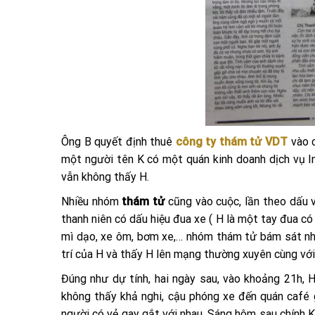
Ông B quyết định thuê
công ty thám tử VDT
vào c
một người tên K có một quán kinh doanh dịch vụ In
vẫn không thấy H.
Nhiều nhóm
thám tử
cũng vào cuộc, lần theo dấu v
thanh niên có dấu hiệu đua xe ( H là một tay đua có
mì dạo, xe ôm, bơm xe,… nhóm thám tử bám sát nh
trí của H và thấy H lên mạng thường xuyên cùng với 
Đúng như dự tính, hai ngày sau, vào khoảng 21h, 
không thấy khả nghi, cậu phóng xe đến quán café 
người có vẻ gay gắt với nhau. Sáng hôm sau chính K 