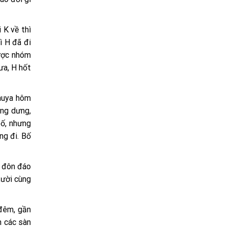
 K về thì
ì H đã đi
ược nhóm
ưa, H hốt
Khuya hôm
ửng dưng,
bố, nhưng
ng đi. Bố
 đôn đáo
gười cùng
 đêm, gần
n các sàn