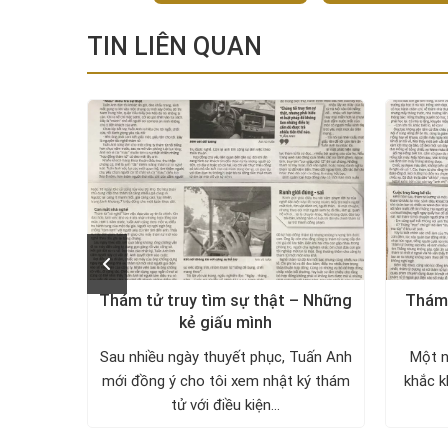
TIN LIÊN QUAN
– Những
Thám tử truy tìm sự thật – Những
Thám 
mes”
kẻ giấu mình
ng cực
Sau nhiều ngày thuyết phục, Tuấn Anh
Một n
chạy xe
mới đồng ý cho tôi xem nhật ký thám
khắc k
mưu...
tử với điều kiện...