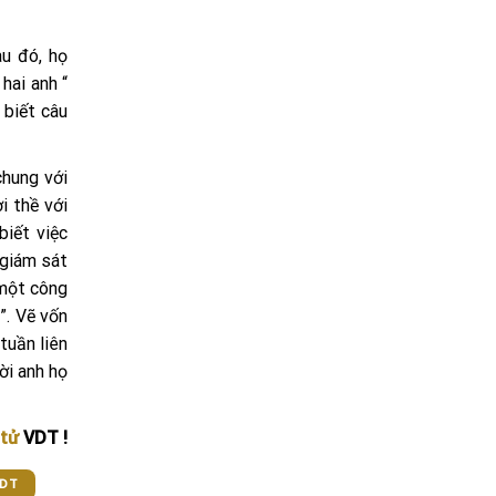
u đó, họ
hai anh “
 biết câu
chung với
i thề với
biết việc
 giám sát
 một công
”. Vẽ vốn
tuần liên
ời anh họ
 tử
VDT !
VDT