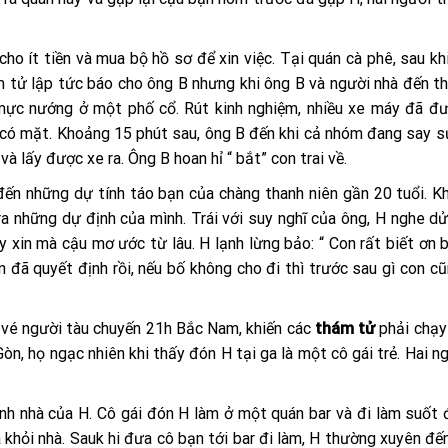
ho ít tiền và mua bộ hồ sơ để xin việc. Tại quán cà phê, sau khi
ám tử lập tức báo cho ông B nhưng khi ông B và người nhà đến th
 mực nướng ở một phố cổ. Rút kinh nghiệm, nhiều xe máy đã đ
 có mặt. Khoảng 15 phút sau, ông B đến khi cả nhóm đang say s
 lấy được xe ra. Ông B hoan hỉ “ bắt” con trai về.
ến những dự tính táo bạn của chàng thanh niên gần 20 tuổi. 
ra những dự định của mình. Trái với suy nghĩ của ông, H nghe d
 xin mà cậu mơ ước từ lâu. H lạnh lừng bảo: “ Con rất biết ơn 
đã quyết định rồi, nếu bố không cho đi thì trước sau gì con cũ
 vé người tàu chuyến 21h Bắc Nam, khiến các
thám tử
phải chạy
òn, họ ngạc nhiên khi thấy đón H tại ga là một cô gái trẻ. Hai n
h nhà của H. Cô gái đón H làm ở một quán bar và đi làm suốt
a khỏi nhà. Sauk hi đưa cô bạn tới bar đi làm, H thường xuyên đế