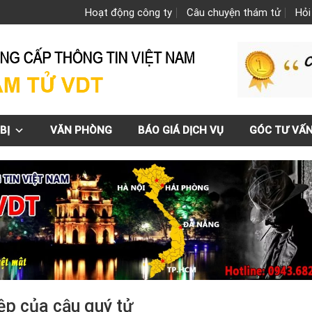
Hoạt động công ty
Câu chuyện thám tử
Hỏi
BỊ
VĂN PHÒNG
BÁO GIÁ DỊCH VỤ
GÓC TƯ VẤ
ệp của cậu quý tử