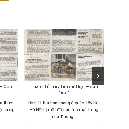
 – Con
Thám Tử truy tìm sự thật – săn
Thám t
“ma”
ủa thám
Ba biệt thự hạng sang ở quận Tây Hồ,
Mất 2
một nông
Hà Nội bị mất đồ như “có ma” trong
ông T
nhà. Không...