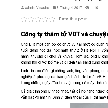
admin-Vinasite
8 Tháng 4, 2017
4410
Rate this post
Công ty thám tử VDT và chuyện
Ông B là một cán bộ có chức vụ tại một cơ quan N
tuổi, đang học đại học năm thứ 2 ở Hà Nội. H vốn
hành, thường đi chơi về khuya. Hôm đó, ông B khó
không nói gì với bố mẹ và đi đến tận sáng cũng khô
Linh tính có điều gì chẳng lành, ông vào phòng con 
nghiệp ở phương xa, bao giờ thành đạt mới về. H 
trong những ngày đầu tìm việc cùng cả máy tính xác
Cả gia đình ông B nháo nhác, tất cả họ hàng người q
vẫn bặt vô âm tín. Định vị điện thoại của H thì mấy