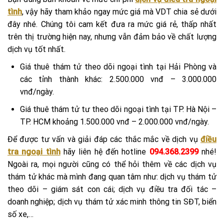
tình
, vậy hãy tham khảo ngay mức giá mà VDT chia sẻ dưới
đây nhé. Chúng tôi cam kết đưa ra mức giá rẻ, thấp nhất
trên thị trường hiện nay, nhưng vẫn đảm bảo về chất lượng
dịch vụ tốt nhất.
Giá thuê thám tử theo dõi ngoại tình tại Hải Phòng và
các tỉnh thành khác: 2.500.000 vnđ – 3.000.000
vnđ/ngày.
Giá thuê thám tử tư theo dõi ngoại tình tại TP. Hà Nội –
TP. HCM khoảng 1.500.000 vnđ – 2.000.000 vnđ/ngày.
Để được tư vấn và giải đáp các thắc mắc về dịch vụ
điều
tra ngoại tình
hãy liên hệ đến hotline
094.368.2399
nhé!
Ngoài ra, mọi người cũng có thể hỏi thêm về các dịch vụ
thám tử khác mà mình đang quan tâm như: dịch vụ thám tử
theo dõi – giám sát con cái; dịch vụ điều tra đối tác –
doanh nghiệp; dịch vụ thám tử xác minh thông tin SĐT, biển
số xe,…