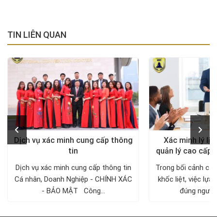
TIN LIÊN QUAN
Dịch vụ xác minh cung cấp thông
Xác minh lý lịc
tin
quản lý cao cấp 
Dịch vụ xác minh cung cấp thông tin
Trong bối cảnh cạn
Cá nhân, Doanh Nghiệp - CHÍNH XÁC
khốc liệt, việc lự
- BẢO MẬT Công...
đúng người v